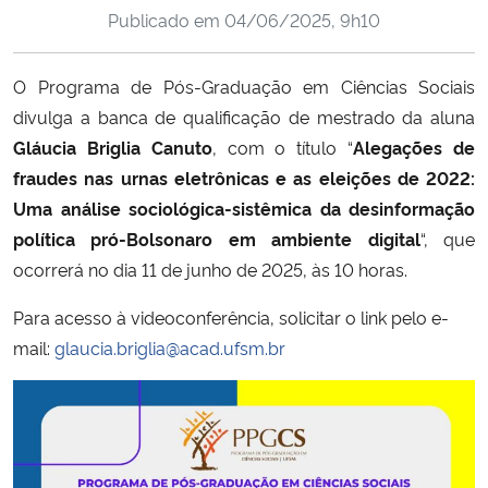
Publicado em
04/06/2025, 9h10
Ministério da Cidadania
Ministério da Saúde
O Programa de Pós-Graduação em Ciências Sociais
divulga a banca de qualificação de mestrado da aluna
Ministério de Minas e Energia
Gláucia Briglia Canuto
, com o título “
Alegações de
fraudes nas urnas eletrônicas e as eleições de 2022:
Ministério da Ciência, Tecnologia, Inovações e Comunicações
Uma análise sociológica-sistêmica da desinformação
política pró-Bolsonaro em ambiente digital
“, que
Ministério do Meio Ambiente
ocorrerá no dia 11 de junho de 2025, às 10 horas.
Ministério do Turismo
Para acesso à videoconferência, solicitar o link pelo e-
mail:
glaucia.briglia@acad.ufsm.br
Ministério do Desenvolvimento Regional
Controladoria-Geral da União
Ministério da Mulher, da Família e dos Direitos Humanos