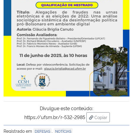
Secretaria-Geral
Secretaria de Governo
Gabinete de Segurança Institucional
Advocacia-Geral da União
Banco Central do Brasil
Planalto
Divulgue este conteúdo:
https://ufsm.br/r-532-2985
Copiar
para área de tran
Registrado em
,
DEFESAS
NOTÍCIAS