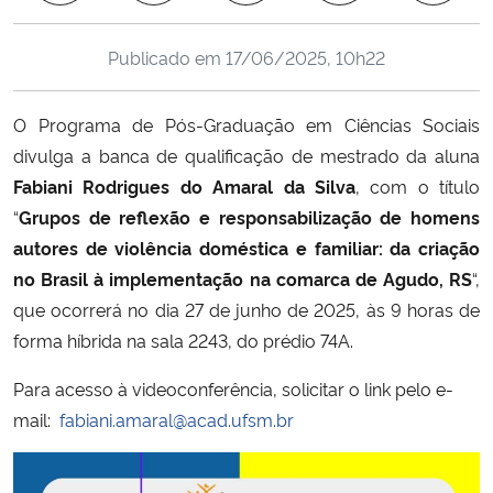
Ministério da Cidadania
Publicado em
17/06/2025, 10h22
Ministério da Saúde
O Programa de Pós-Graduação em Ciências Sociais
Ministério de Minas e Energia
divulga a banca de qualificação de mestrado da aluna
Fabiani Rodrigues do Amaral da Silva
, com o título
Ministério da Ciência, Tecnologia, Inovações e Comunicações
“
Grupos de reflexão e responsabilização de homens
autores de violência doméstica e familiar: da criação
Ministério do Meio Ambiente
no Brasil à implementação na comarca de Agudo, RS
“,
que ocorrerá no dia 27 de junho de 2025, às 9 horas de
Ministério do Turismo
forma híbrida na sala 2243, do prédio 74A.
Ministério do Desenvolvimento Regional
Para acesso à videoconferência, solicitar o link pelo e-
mail:
fabiani.amaral@acad.ufsm.br
Controladoria-Geral da União
Ministério da Mulher, da Família e dos Direitos Humanos