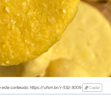
 este conteúdo:
https://ufsm.br/r-532-3009
Copiar
para área d