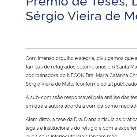
Prêmio de Teses, 
Sérgio Vieira de M
Com imenso orgulho e alegria, divulgamos que a
famílias de refugiados colombianos em Santa Mari
coordenadora do NECON Dra. Maria Catarina Chit
Sérgio Vieira de Mello (conforme edital publicado
A sub-comissão responsável pela análise das tese
em que a autora aborda a comida como mediadora 
Além disto, a tese da Dra. Diana articula as prá
legais e institucionais do refúgio e com a exper
quais seus interlocutore(a)s lançam mão.