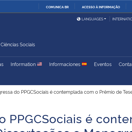
COMUNICA BR
ACESSO À INFORMAÇÃO
Ministério da Defesa
Ministério das Relações
Mini
IR
LANGUAGES
INTERNATI
Exteriores
PARA
O
Ministério da Cidadania
Ministério da Saúde
Mini
CONTEÚDO
iências Sociais
as
Information
Informaciones
Eventos
Conta
Ministério do
Controladoria-Geral da
Mini
Desenvolvimento Regional
União
Famí
Hum
gressa do PPGCSociais é contemplada com o Prêmio de Teses
Advocacia-Geral da União
Banco Central do Brasil
Plan
do PPGCSociais é cont