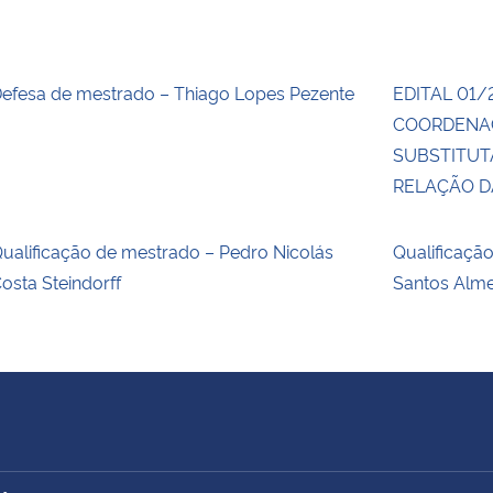
efesa de mestrado – Thiago Lopes Pezente
EDITAL 01/
COORDENA
SUBSTITUT
RELAÇÃO 
ualificação de mestrado – Pedro Nicolás
Qualificaçã
osta Steindorff
Santos Alm