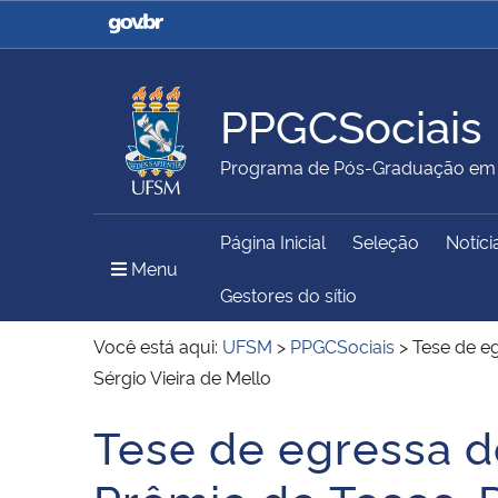
Casa Civil
Ministério da Justiça e
Segurança Pública
PPGCSociais
Ministério da Agricultura,
Ministério da Educação
Programa de Pós-Graduação em C
Pecuária e Abastecimento
Página Inicial
Seleção
Notíci
Ministério do Meio Ambiente
Ministério do Turismo
Menu Principal do Sítio
Menu
Gestores do sítio
Você está aqui:
UFSM
>
PPGCSociais
>
Tese de e
Sérgio Vieira de Mello
Secretaria de Governo
Gabinete de Segurança
Institucional
Tese de egressa 
Início do conteúdo