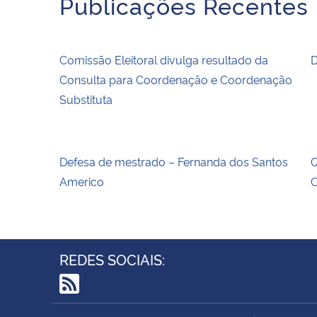
Publicações Recentes
Comissão Eleitoral divulga resultado da
D
Consulta para Coordenação e Coordenação
Substituta
Defesa de mestrado – Fernanda dos Santos
Q
Americo
C
REDES SOCIAIS:
RSS