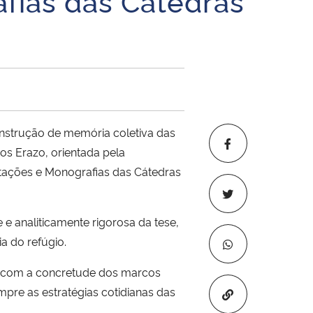
fias das Cátedras
nstrução de memória coletiva das
os Erazo, orientada pela
rtações e Monografias das Cátedras
 e analiticamente rigorosa da tese,
a do refúgio.
ade com a concretude dos marcos
mpre as estratégias cotidianas das
Copiar para áre