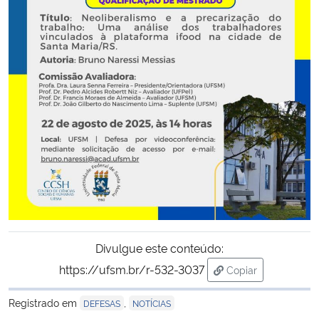
Secretaria-Geral
Secretaria de Governo
Gabinete de Segurança Institucional
Advocacia-Geral da União
Banco Central do Brasil
Planalto
Divulgue este conteúdo:
https://ufsm.br/r-532-3037
Copiar
para área de tran
Registrado em
,
DEFESAS
NOTÍCIAS