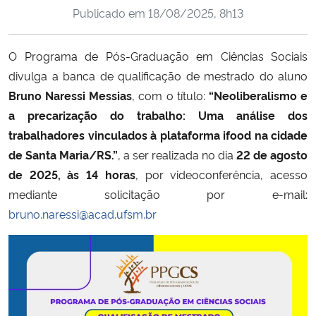
Publicado em
18/08/2025, 8h13
Ministério da Cidadania
Ministério da Saúde
O Programa de Pós-Graduação em Ciências Sociais
divulga a banca de qualificação de mestrado do aluno
Ministério de Minas e Energia
Bruno Naressi Messias
, com o título:
“Neoliberalismo e
a precarização do trabalho: Uma análise dos
Ministério da Ciência, Tecnologia, Inovações e Comunicações
trabalhadores vinculados à plataforma ifood na cidade
de Santa Maria/RS.”
, a ser realizada no dia
22 de agosto
Ministério do Meio Ambiente
de 2025, às 14 horas
, por videoconferência, acesso
mediante solicitação por e-mail:
Ministério do Turismo
bruno.naressi@acad.ufsm.br
Ministério do Desenvolvimento Regional
Controladoria-Geral da União
Ministério da Mulher, da Família e dos Direitos Humanos