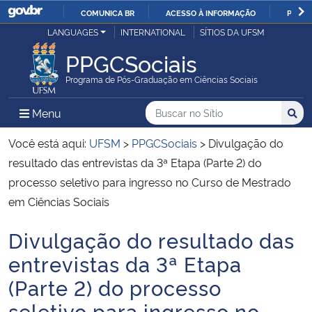
COMUNICA BR
ACESSO À INFORMAÇÃO
PARTI
Casa Civil
LANGUAGES
INTERNATIONAL
SÍTIOS DA UFSM
IR
PARA
PPGCSociais
Ministério da Justiça e Segurança Pública
O
Programa de Pós-Graduação em Ciências Sociais
CONTEÚDO
Ministério da Defesa
Buscar no no Sítio
Busca
Busca:
Menu Principal do Sítio
Menu
Busc
Ministério das Relações Exteriores
Você está aqui:
UFSM
>
PPGCSociais
>
Divulgação do
resultado das entrevistas da 3ª Etapa (Parte 2) do
Ministério da Economia
processo seletivo para ingresso no Curso de Mestrado
em Ciências Sociais
Ministério da Infraestrutura
Divulgação do resultado das
Início do conteúdo
Ministério da Agricultura, Pecuária e Abastecimento
entrevistas da 3ª Etapa
(Parte 2) do processo
Ministério da Educação
seletivo para ingresso no