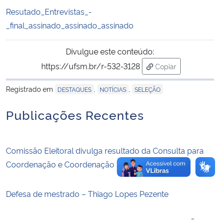
Resutado_Entrevistas_-
Secretaria-Geral
_final_assinado_assinado_assinado
Secretaria de Governo
Divulgue este conteúdo:
https://ufsm.br/r-532-3128
Copiar
Gabinete de Segurança Institucional
para área de trans
Registrado em
,
,
DESTAQUES
NOTÍCIAS
SELEÇÃO
Advocacia-Geral da União
Publicações Recentes
Banco Central do Brasil
Comissão Eleitoral divulga resultado da Consulta para
Planalto
Coordenação e Coordenação Substituta
Defesa de mestrado – Thiago Lopes Pezente