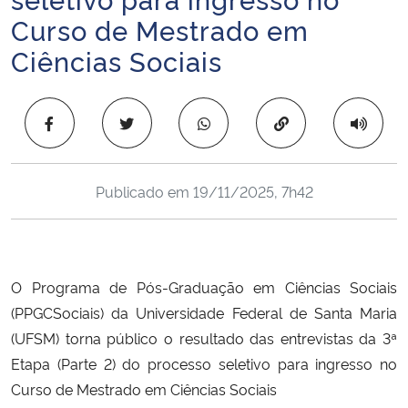
Ministério da Cidadania
Curso de Mestrado em
Ciências Sociais
Ministério da Saúde
Ministério de Minas e Energia
Copiar para área 
Ministério da Ciência, Tecnologia, Inovações e Comunicações
Publicado em
19/11/2025, 7h42
Ministério do Meio Ambiente
Ministério do Turismo
O Programa de Pós-Graduação em Ciências Sociais
Ministério do Desenvolvimento Regional
(PPGCSociais) da Universidade Federal de Santa Maria
(UFSM) torna público o resultado das entrevistas da 3ª
Controladoria-Geral da União
Etapa (Parte 2) do processo seletivo para ingresso no
Curso de Mestrado em Ciências Sociais
Ministério da Mulher, da Família e dos Direitos Humanos