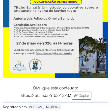
Secretaria-Geral
Secretaria de Governo
Gabinete de Segurança Institucional
Advocacia-Geral da União
Banco Central do Brasil
Planalto
Divulgue este conteúdo:
https://ufsm.br/r-532-3237
Copiar
para área de tran
Registrado em
,
DEFESAS
NOTÍCIAS