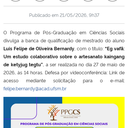
Ministério da Cidadania
Publicado em
21/05/2026, 9h37
Ministério da Saúde
O Programa de Pós-Graduação em Ciências Sociais
Ministério de Minas e Energia
divulga a banca de qualificação de mestrado do aluno
Luis Felipe de Oliveira Bernardy
, com o título:
“Eg vafã:
Ministério da Ciência, Tecnologia, Inovações e Comunicações
Um estudo colaborativo sobre o artesanato kaingang
de ketyjug tegtu”
, a ser realizada no dia 27 de maio de
Ministério do Meio Ambiente
2026, às 14 horas. Defesa por videoconferência: Link de
acesso mediante solicitação para o e-mail:
Ministério do Turismo
felipe.bernardy@acad.ufsm.br
Ministério do Desenvolvimento Regional
Controladoria-Geral da União
Ministério da Mulher, da Família e dos Direitos Humanos