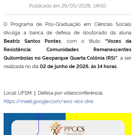
Publicado em
29/05/2026, 14h10
Ministério da Cidadania
Ministério da Saúde
O Programa de Pós-Graduação em Ciências Sociais
divulga a banca de defesa de doutorado da aluna
Ministério de Minas e Energia
Beatriz Santos Pontes
, com o título:
“Vozes da
Resistência: Comunidades Remanescentes
Ministério da Ciência, Tecnologia, Inovações e Comunicações
Quilombolas no Geoparque Quarta Colônia (RS)”
, a ser
realizada no dia
02 de junho de 2026, às 14 horas.
Ministério do Meio Ambiente
Ministério do Turismo
Local: UFSM ❘ Defesa por videoconferência:
https://meet.google.com/wos-
xicx-dno
Ministério do Desenvolvimento Regional
Controladoria-Geral da União
Ministério da Mulher, da Família e dos Direitos Humanos