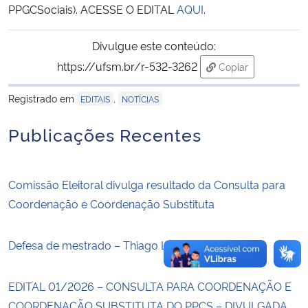
PPGCSociais). ACESSE O EDITAL
AQUI
.
Secretaria-Geral
Divulgue este conteúdo:
https://ufsm.br/r-532-3262
Copiar
Secretaria de Governo
para área de tran
Registrado em
,
EDITAIS
NOTÍCIAS
Gabinete de Segurança Institucional
Publicações Recentes
Advocacia-Geral da União
Banco Central do Brasil
Comissão Eleitoral divulga resultado da Consulta para
Coordenação e Coordenação Substituta
Planalto
Defesa de mestrado – Thiago Lopes Pezente
EDITAL 01/2026 – CONSULTA PARA COORDENAÇÃO E
COORDENAÇÃO SUBSTITUTA DO PPCS – DIVULGADA