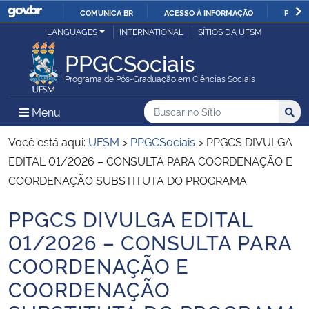
COMUNICA BR
ACESSO À INFORMAÇÃO
PARTI
Casa Civil
LANGUAGES
INTERNATIONAL
SÍTIOS DA UFSM
IR
PARA
PPGCSociais
Ministério da Justiça e Segurança Pública
O
Programa de Pós-Graduação em Ciências Sociais
CONTEÚDO
Ministério da Defesa
Buscar no no Sítio
Busca
Busca:
Menu Principal do Sítio
Menu
Busc
Ministério das Relações Exteriores
Você está aqui:
UFSM
>
PPGCSociais
>
PPGCS DIVULGA
EDITAL 01/2026 – CONSULTA PARA COORDENAÇÃO E
Ministério da Economia
COORDENAÇÃO SUBSTITUTA DO PROGRAMA
PPGCS DIVULGA EDITAL
Ministério da Infraestrutura
Início do conteúdo
01/2026 – CONSULTA PARA
Ministério da Agricultura, Pecuária e Abastecimento
COORDENAÇÃO E
COORDENAÇÃO
Ministério da Educação