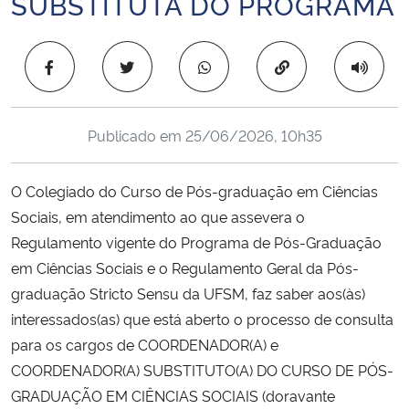
SUBSTITUTA DO PROGRAMA
Ministério da Cidadania
Copiar para área 
Ministério da Saúde
Ministério de Minas e Energia
Publicado em
25/06/2026, 10h35
Ministério da Ciência, Tecnologia, Inovações e Comunicações
O Colegiado do Curso de Pós-graduação em Ciências
Ministério do Meio Ambiente
Sociais, em atendimento ao que assevera o
Regulamento vigente do Programa de Pós-Graduação
Ministério do Turismo
em Ciências Sociais e o Regulamento Geral da Pós-
graduação Stricto Sensu da UFSM, faz saber aos(às)
Ministério do Desenvolvimento Regional
interessados(as) que está aberto o processo de consulta
para os cargos de COORDENADOR(A) e
Controladoria-Geral da União
COORDENADOR(A) SUBSTITUTO(A) DO CURSO DE PÓS-
GRADUAÇÃO EM CIÊNCIAS SOCIAIS (doravante
Ministério da Mulher, da Família e dos Direitos Humanos