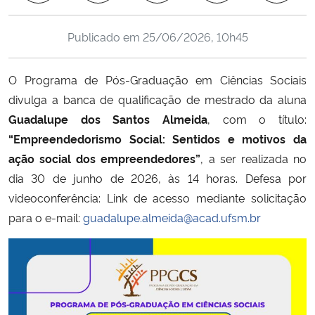
Ministério da Cidadania
Publicado em
25/06/2026, 10h45
Ministério da Saúde
O Programa de Pós-Graduação em Ciências Sociais
Ministério de Minas e Energia
divulga a banca de qualificação de mestrado da aluna
Guadalupe dos Santos Almeida
, com o título:
Ministério da Ciência, Tecnologia, Inovações e Comunicações
“Empreendedorismo Social: Sentidos e motivos da
ação social dos empreendedores”
, a ser realizada no
Ministério do Meio Ambiente
dia 30 de junho de 2026, às 14 horas. Defesa por
videoconferência: Link de acesso mediante solicitação
Ministério do Turismo
para o e-mail:
guadalupe.almeida@acad.ufsm.br
Ministério do Desenvolvimento Regional
Controladoria-Geral da União
Ministério da Mulher, da Família e dos Direitos Humanos