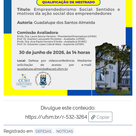
Secretaria-Geral
Secretaria de Governo
Gabinete de Segurança Institucional
Advocacia-Geral da União
Banco Central do Brasil
Planalto
Divulgue este conteúdo:
https://ufsm.br/r-532-3264
Copiar
para área de tran
Registrado em
,
DEFESAS
NOTÍCIAS