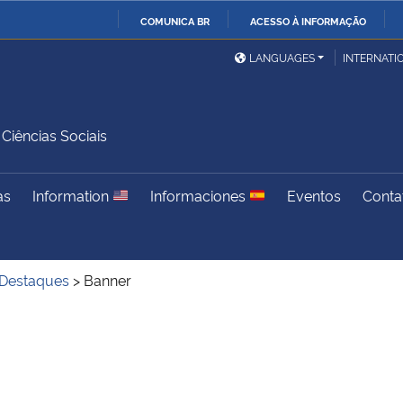
COMUNICA BR
ACESSO À INFORMAÇÃO
Ministério da Defesa
Ministério das Relações
Mini
IR
LANGUAGES
INTERNATI
Exteriores
PARA
O
Ministério da Cidadania
Ministério da Saúde
Mini
CONTEÚDO
iências Sociais
as
Information
Informaciones
Eventos
Conta
Ministério do
Controladoria-Geral da
Mini
Desenvolvimento Regional
União
Famí
Hum
Destaques
>
Banner
Advocacia-Geral da União
Banco Central do Brasil
Plan