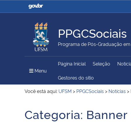
Casa Civil
Ministério da Justiça e
Segurança Pública
PPGCSociais
Ministério da Agricultura,
Ministério da Educação
Programa de Pós-Graduação em C
Pecuária e Abastecimento
Página Inicial
Seleção
Notíci
Ministério do Meio Ambiente
Ministério do Turismo
Menu Principal do Sítio
Menu
Gestores do sítio
Você está aqui:
UFSM
>
PPGCSociais
>
Notícias
>
Secretaria de Governo
Gabinete de Segurança
Início do conteúdo
Institucional
Categoria:
Banner