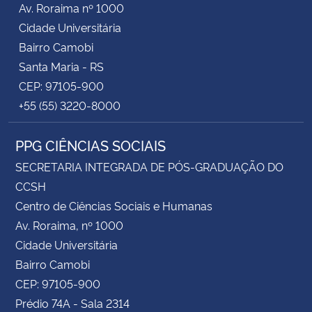
Av. Roraima nº 1000
Cidade Universitária
Secretaria-Geral
Bairro Camobi
Santa Maria - RS
Secretaria de Governo
CEP: 97105-900
+55 (55) 3220-8000
Gabinete de Segurança Institucional
PPG CIÊNCIAS SOCIAIS
Advocacia-Geral da União
SECRETARIA INTEGRADA DE PÓS-GRADUAÇÃO DO
Banco Central do Brasil
CCSH
Centro de Ciências Sociais e Humanas
Planalto
Av. Roraima, nº 1000
Cidade Universitária
Bairro Camobi
CEP: 97105-900
Prédio 74A - Sala 2314