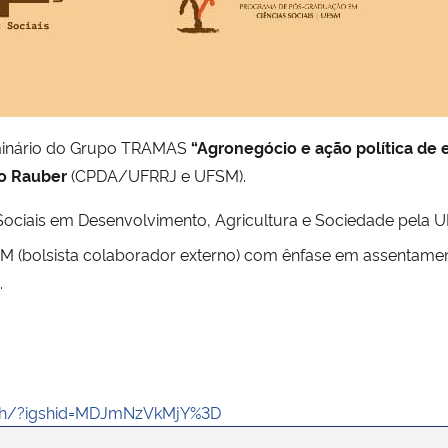
seminário do Grupo TRAMAS
“Agronegócio e ação política de
lo Rauber
(CPDA/UFRRJ e UFSM).
Sociais em Desenvolvimento, Agricultura e Sociedade pela 
UFSM (bolsista colaborador externo) com ênfase em assentamen
.
Uh/?igshid=MDJmNzVkMjY%3D