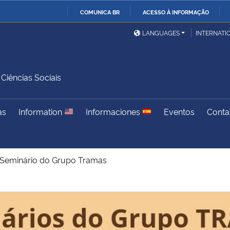
COMUNICA BR
ACESSO À INFORMAÇÃO
Ministério da Defesa
Ministério das Relações
Mini
IR
LANGUAGES
INTERNATI
Exteriores
PARA
O
Ministério da Cidadania
Ministério da Saúde
Mini
CONTEÚDO
iências Sociais
as
Information
Informaciones
Eventos
Conta
Ministério do
Controladoria-Geral da
Mini
Desenvolvimento Regional
União
Famí
Hum
Seminário do Grupo Tramas
Advocacia-Geral da União
Banco Central do Brasil
Plan