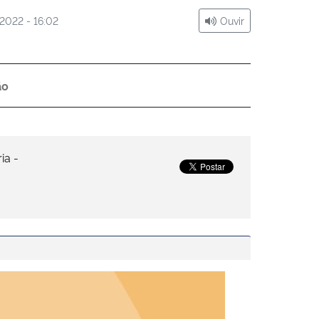
2022 - 16:02
Ouvir
ão
ia -