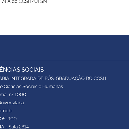
dio 74 A do CCSH/UFSM
IÊNCIAS SOCIAIS
ARIA INTEGRADA DE PÓS-GRADUAÇÃO DO CCSH
e Ciências Sociais e Humanas
ima, nº 1000
niversitária
Camobi
105-900
4A - Sala 2314