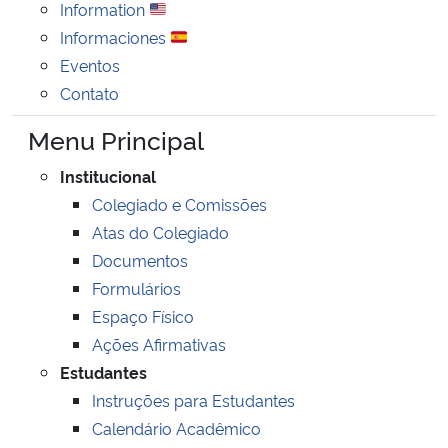
Information
Ministério da Cidadania
Informaciones
Eventos
Ministério da Saúde
Contato
Ministério de Minas e Energia
Menu Principal
Institucional
Ministério da Ciência, Tecnologia, Inovações e Comunicações
Colegiado e Comissões
Ministério do Meio Ambiente
Atas do Colegiado
Documentos
Ministério do Turismo
Formulários
Espaço Físico
Ministério do Desenvolvimento Regional
Ações Afirmativas
Estudantes
Controladoria-Geral da União
Instruções para Estudantes
Calendário Acadêmico
Ministério da Mulher, da Família e dos Direitos Humanos