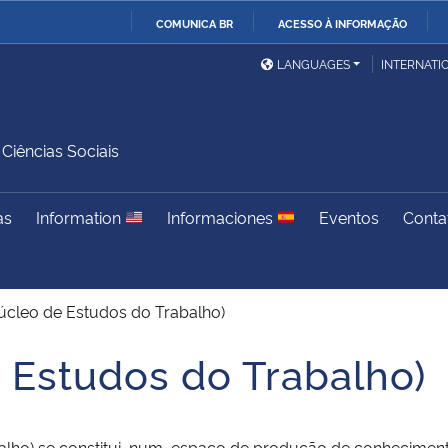
COMUNICA BR
ACESSO À INFORMAÇÃO
Ministério da Defesa
Ministério das Relações
Mini
IR
LANGUAGES
INTERNATI
Exteriores
PARA
O
Ministério da Cidadania
Ministério da Saúde
Mini
CONTEÚDO
iências Sociais
as
Information
Informaciones
Eventos
Conta
Ministério do
Controladoria-Geral da
Mini
Desenvolvimento Regional
União
Famí
Hum
cleo de Estudos do Trabalho)
Advocacia-Geral da União
Banco Central do Brasil
Plan
Estudos do Trabalho)
alho) se constitui num espaço de produção de conheciment