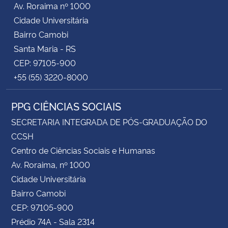
Av. Roraima nº 1000
Cidade Universitária
Secretaria-Geral
Bairro Camobi
Santa Maria - RS
Secretaria de Governo
CEP: 97105-900
+55 (55) 3220-8000
Gabinete de Segurança Institucional
PPG CIÊNCIAS SOCIAIS
Advocacia-Geral da União
SECRETARIA INTEGRADA DE PÓS-GRADUAÇÃO DO
Banco Central do Brasil
CCSH
Centro de Ciências Sociais e Humanas
Planalto
Av. Roraima, nº 1000
Cidade Universitária
Bairro Camobi
CEP: 97105-900
Prédio 74A - Sala 2314