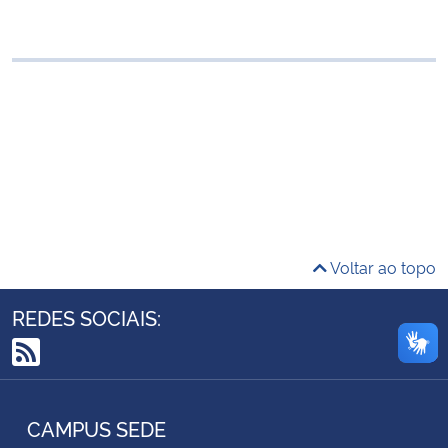
Ministério da Cidadania
Ministério da Saúde
Ministério de Minas e Energia
Ministério da Ciência, Tecnologia, Inovações e Comunicações
Ministério do Meio Ambiente
Voltar ao topo
Ministério do Turismo
REDES SOCIAIS:
Ministério do Desenvolvimento Regional
RSS
Controladoria-Geral da União
CAMPUS SEDE
Ministério da Mulher, da Família e dos Direitos Humanos