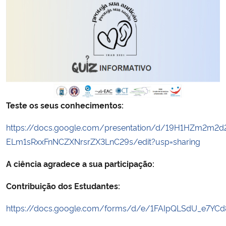
Teste os seus conhecimentos:
https://docs.google.com/presentation/d/19H1HZm2m2d
ELm1sRxxFnNCZXNrsrZX3LnC29s/edit?usp=sharing
A ciência agradece a sua participação:
Contribuição dos Estudantes:
https://docs.google.com/forms/d/e/1FAIpQLSdU_e7Y