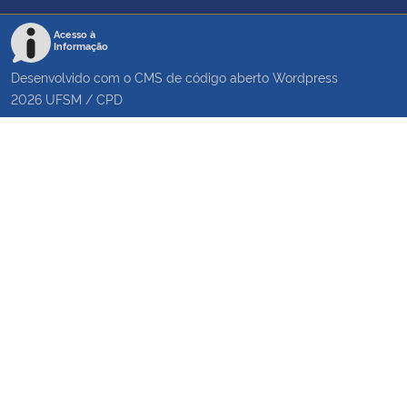
Acesso à
Informação
Desenvolvido com o CMS de código aberto
Wordpress
2026
UFSM
/
CPD