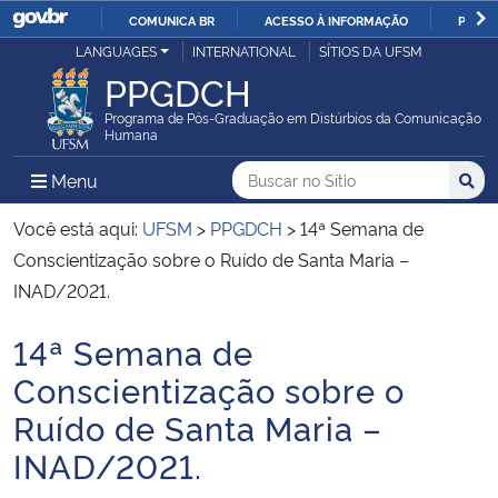
COMUNICA BR
ACESSO À INFORMAÇÃO
PARTI
Casa Civil
LANGUAGES
INTERNATIONAL
SÍTIOS DA UFSM
IR
PPGDCH
PARA
Ministério da Justiça e Segurança Pública
O
Programa de Pós-Graduação em Distúrbios da Comunicação
Humana
CONTEÚDO
Ministério da Defesa
Buscar no no Sítio
Busca
Busca:
Menu Principal do Sítio
Menu
Busc
Ministério das Relações Exteriores
Você está aqui:
UFSM
>
PPGDCH
>
14ª Semana de
Conscientização sobre o Ruído de Santa Maria –
Ministério da Economia
INAD/2021.
14ª Semana de
Ministério da Infraestrutura
Início do conteúdo
Conscientização sobre o
Ministério da Agricultura, Pecuária e Abastecimento
Ruído de Santa Maria –
INAD/2021.
Ministério da Educação