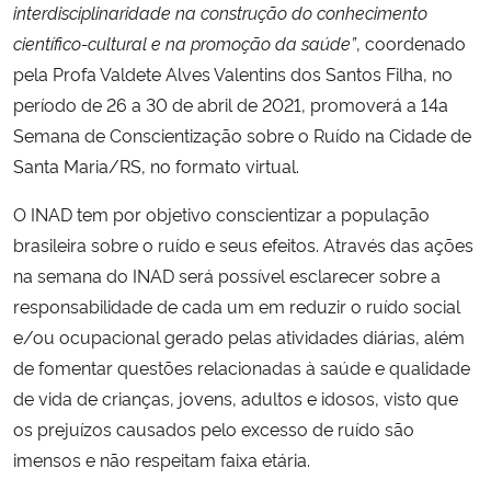
interdisciplinaridade na construção do conhecimento
científico-cultural e na promoção da saúde”
, coordenado
Secretaria-Geral
pela Profa Valdete Alves Valentins dos Santos Filha, no
período de 26 a 30 de abril de 2021, promoverá a 14a
Secretaria de Governo
Semana de Conscientização sobre o Ruído na Cidade de
Santa Maria/RS, no formato virtual.
Gabinete de Segurança Institucional
O INAD tem por objetivo conscientizar a população
Advocacia-Geral da União
brasileira sobre o ruído e seus efeitos. Através das ações
na semana do INAD será possível esclarecer sobre a
Banco Central do Brasil
responsabilidade de cada um em reduzir o ruído social
e/ou ocupacional gerado pelas atividades diárias, além
Planalto
de fomentar questões relacionadas à saúde e qualidade
de vida de crianças, jovens, adultos e idosos, visto que
os prejuízos causados pelo excesso de ruído são
imensos e não respeitam faixa etária.