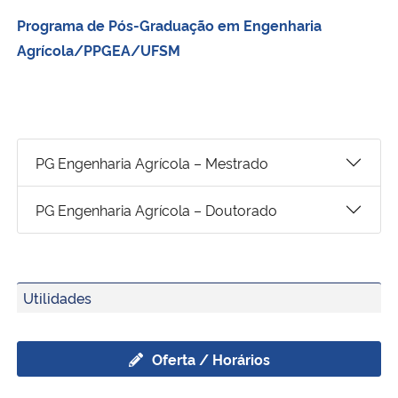
Programa de Pós-Graduação em Engenharia
Secretaria-Geral
Agrícola/PPGEA/UFSM
Secretaria de Governo
Gabinete de Segurança Institucional
PG Engenharia Agrícola – Mestrado
Advocacia-Geral da União
PG Engenharia Agrícola – Doutorado
Banco Central do Brasil
Planalto
Utilidades
Oferta / Horários