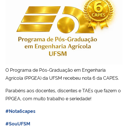
Ministério da Cidadania
Trancamento de disciplinas
EDITAL Nº 065, de 24 de setembro de 2009. Inscrições 
Ministério da Saúde
Relação dos candidatos classificados no edital nº 02
Ministério de Minas e Energia
Ministério da Ciência, Tecnologia, Inovações e Comunicações
Ministério do Meio Ambiente
O Programa de Pós-Graduação em Engenharia
Agrícola (PPGEA) da UFSM recebeu nota 6 da CAPES.
Ministério do Turismo
Parabéns aos docentes, discentes e TAEs que fazem o
Ministério do Desenvolvimento Regional
PPGEA, com muito trabalho e seriedade!
#Nota6capes
Controladoria-Geral da União
#SouUFSM
Ministério da Mulher, da Família e dos Direitos Humanos