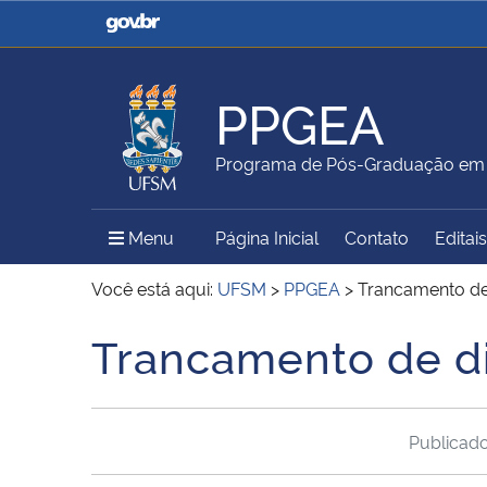
Casa Civil
Ministério da Justiça e
Segurança Pública
PPGEA
Ministério da Agricultura,
Ministério da Educação
Programa de Pós-Graduação em 
Pecuária e Abastecimento
Menu Principal do Sítio
Menu
Página Inicial
Contato
Editais
Ministério do Meio Ambiente
Ministério do Turismo
Você está aqui:
UFSM
>
PPGEA
>
Trancamento de 
Trancamento de di
Início do conteúdo
Secretaria de Governo
Gabinete de Segurança
Institucional
Publicad