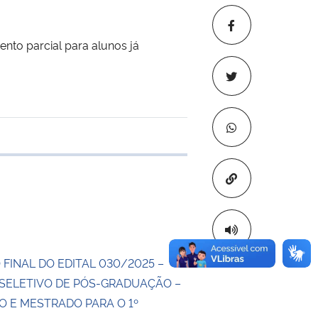
nto parcial para alunos já
 transferência
Copiar para áre
FINAL DO EDITAL 030/2025 –
SELETIVO DE PÓS-GRADUAÇÃO –
 E MESTRADO PARA O 1º