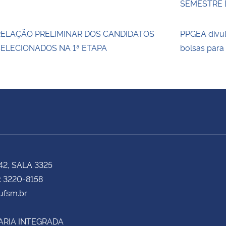
SEMESTRE D
RELAÇÃO PRELIMINAR DOS CANDIDATOS
PPGEA divul
ELECIONADOS NA 1ª ETAPA
bolsas para
42, SALA 3325
: 3220-8158
fsm.br
ARIA INTEGRADA