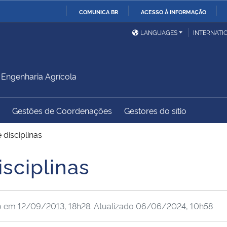
COMUNICA BR
ACESSO À INFORMAÇÃO
Ministério da Defesa
Ministério das Relações
Mini
IR
LANGUAGES
INTERNATI
Exteriores
PARA
O
Ministério da Cidadania
Ministério da Saúde
Mini
CONTEÚDO
Engenharia Agrícola
Gestões de Coordenações
Gestores do sítio
Ministério do
Controladoria-Geral da
Mini
Desenvolvimento Regional
União
Famí
disciplinas
Hum
sciplinas
Advocacia-Geral da União
Banco Central do Brasil
Plan
o em
12/09/2013, 18h28
. Atualizado
06/06/2024, 10h58