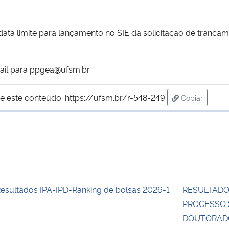
ta limite para lançamento no SIE da solicitação de trancame
mail para ppgea@ufsm.br
e este conteúdo:
https://ufsm.br/r-548-249
Copiar
para área de
esultados IPA-IPD-Ranking de bolsas 2026-1
RESULTADO 
PROCESSO 
DOUTORADO