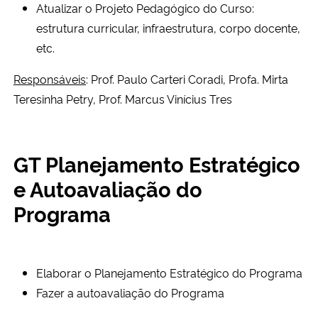
Atualizar o Projeto Pedagógico do Curso:
Ministério da Cidadania
estrutura curricular, infraestrutura, corpo docente,
etc.
Ministério da Saúde
Responsáveis
: Prof. Paulo Carteri Coradi, Profa. Mirta
Ministério de Minas e Energia
Teresinha Petry, Prof. Marcus Vinícius Tres
Ministério da Ciência, Tecnologia, Inovações e Comunicações
GT Planejamento Estratégico
Ministério do Meio Ambiente
e Autoavaliação do
Ministério do Turismo
Programa
Ministério do Desenvolvimento Regional
Elaborar o Planejamento Estratégico do Programa
Controladoria-Geral da União
Fazer a autoavaliação do Programa
Ministério da Mulher, da Família e dos Direitos Humanos