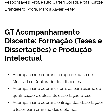
Responsáveis
: Prof. Paulo Carteri Coradi, Profa. Catize
Brandelero, Profa. Márcia Xavier Peiter
Secretaria-Geral
Secretaria de Governo
GT Acompanhamento
Discente: Formação (Teses e
Gabinete de Segurança Institucional
Dissertações) e Produção
Advocacia-Geral da União
Intelectual
Banco Central do Brasil
Acompanhar e cobrar o tempo de curso de
Planalto
Mestrado e Doutorado dos discentes
Acompanhar e cobrar os prazos para exame de
qualificação e defesa de dissertação e tese
Acompanhar e cobrar a entrega das dissertações
e teses para emissão dos diplomas