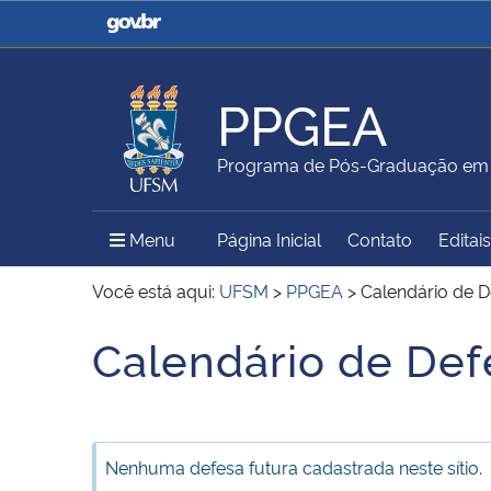
Casa Civil
Ministério da Justiça e
Segurança Pública
PPGEA
Ministério da Agricultura,
Ministério da Educação
Programa de Pós-Graduação em 
Pecuária e Abastecimento
Menu Principal do Sítio
Menu
Página Inicial
Contato
Editais
Ministério do Meio Ambiente
Ministério do Turismo
Você está aqui:
UFSM
>
PPGEA
>
Calendário de D
Calendário de Def
Início do conteúdo
Secretaria de Governo
Gabinete de Segurança
Institucional
Nenhuma defesa futura cadastrada neste sítio.