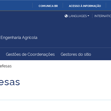
COMUNICA BR
ACESSO À INFORMAÇÃO
Ministério da Defesa
Ministério das Relações
Mini
IR
LANGUAGES
INTERNATI
Exteriores
PARA
O
Ministério da Cidadania
Ministério da Saúde
Mini
CONTEÚDO
Engenharia Agrícola
Gestões de Coordenações
Gestores do sítio
Ministério do
Controladoria-Geral da
Mini
Desenvolvimento Regional
União
Famí
efesas
Hum
esas
Advocacia-Geral da União
Banco Central do Brasil
Plan