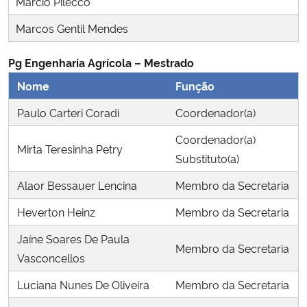
Márcio Pilecco
Ministério da Cidadania
Marcos Gentil Mendes
Ministério da Saúde
Pg Engenharia Agrícola – Mestrado
Nome
Função
Ministério de Minas e Energia
Paulo Carteri Coradi
Coordenador(a)
Ministério da Ciência, Tecnologia, Inovações e Comunicações
Coordenador(a)
Mirta Teresinha Petry
Substituto(a)
Ministério do Meio Ambiente
Alaor Bessauer Lencina
Membro da Secretaria
Ministério do Turismo
Heverton Heinz
Membro da Secretaria
Ministério do Desenvolvimento Regional
Jaíne Soares De Paula
Membro da Secretaria
Vasconcellos
Controladoria-Geral da União
Luciana Nunes De Oliveira
Membro da Secretaria
Ministério da Mulher, da Família e dos Direitos Humanos