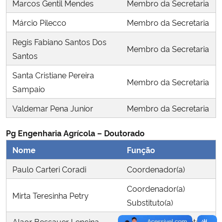
Marcos Gentil Mendes
Membro da Secretaria
Márcio Pilecco
Membro da Secretaria
Secretaria-Geral
Regis Fabiano Santos Dos
Membro da Secretaria
Secretaria de Governo
Santos
Santa Cristiane Pereira
Gabinete de Segurança Institucional
Membro da Secretaria
Sampaio
Advocacia-Geral da União
Valdemar Pena Junior
Membro da Secretaria
Banco Central do Brasil
Pg Engenharia Agrícola – Doutorado
Nome
Função
Planalto
Paulo Carteri Coradi
Coordenador(a)
Coordenador(a)
Mirta Teresinha Petry
Substituto(a)
Alaor Bessauer Lencina
Membro da Secretaria