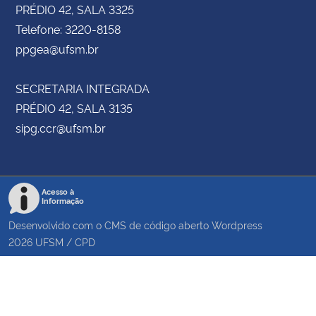
PRÉDIO 42, SALA 3325
Telefone: 3220-8158
ppgea@ufsm.br
SECRETARIA INTEGRADA
PRÉDIO 42, SALA 3135
sipg.ccr@ufsm.br
Acesso à
Informação
Desenvolvido com o CMS de código aberto
Wordpress
2026
UFSM
/
CPD