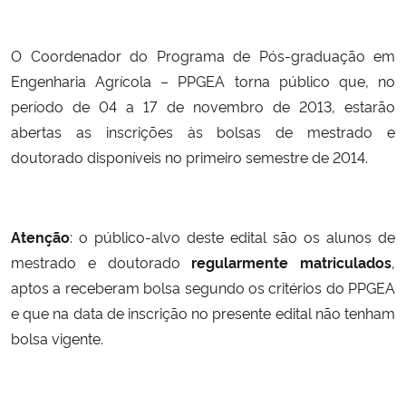
Ministério da Cidadania
O Coordenador do Programa de Pós-graduação em
Ministério da Saúde
Engenharia Agrícola – PPGEA torna público que, no
período de 04 a 17 de novembro de 2013, estarão
Ministério de Minas e Energia
abertas as inscrições às bolsas de mestrado e
doutorado disponíveis no primeiro semestre de 2014.
Ministério da Ciência, Tecnologia, Inovações e Comunicações
Ministério do Meio Ambiente
Atenção
: o público-alvo deste edital são os alunos de
Ministério do Turismo
mestrado e doutorado
regularmente matriculados
,
aptos a receberam bolsa segundo os critérios do PPGEA
Ministério do Desenvolvimento Regional
e que na data de inscrição no presente edital não tenham
bolsa vigente.
Controladoria-Geral da União
Ministério da Mulher, da Família e dos Direitos Humanos