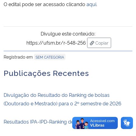
O edital pode ser acessado clicando
aqui
.
Secretaria-Geral
Secretaria de Governo
Divulgue este conteúdo:
https://ufsm.br/r-548-256
Copiar
Gabinete de Segurança Institucional
para área de trans
Registrado em
SEM CATEGORIA
Advocacia-Geral da União
Publicações Recentes
Banco Central do Brasil
Divulgação do Resultado do Ranking de bolsas
Planalto
(Doutorado e Mestrado) para o 2º semestre de 2026
Resultados IPA-IPD-Ranking de bolsas 2026-1