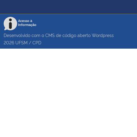
Acesso à
Informação
Desenvolvido com o CMS de código aberto
Wordpress
2026
UFSM
/
CPD