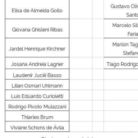
Gustavo Oli
Elisa de Almeida Gollo
Sant
Secretaria-Geral
Marcelo Sil
Giovana Ghisleni Ribas
Secretaria de Governo
Fari
Marlon Tagl
Gabinete de Segurança Institucional
Jardel Henrique Kirchner
Stefan
Josana Andreia Lagner
Tiago Rodrigo
Advocacia-Geral da União
Laudenir Juciê Basso
Banco Central do Brasil
Lilian Osmari Uhlmann
Luis Eduardo Curioletti
Planalto
Rodrigo Pivoto Mulazzani
Thiarles Brum
Viviane Schons de Ávlia