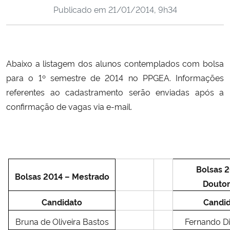
Publicado em
21/01/2014, 9h34
Ministério da Cidadania
Ministério da Saúde
Abaixo
a listagem dos alunos contemplados com bolsa
Ministério de Minas e Energia
para o 1º semestre de 2014 no PPGEA. Informações
Ministério da Ciência, Tecnologia, Inovações e Comunicações
referentes ao cadastramento serão enviadas após a
confirmação de vagas via e-mail.
Ministério do Meio Ambiente
Ministério do Turismo
Bolsas 
Ministério do Desenvolvimento Regional
Bolsas 2014 – Mestrado
Douto
Controladoria-Geral da União
Candidato
Candi
Bruna de Oliveira Bastos
Fernando Di
Ministério da Mulher, da Família e dos Direitos Humanos