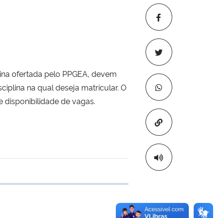
ina ofertada pelo PPGEA, devem
plina na qual deseja matricular. O
 disponibilidade de vagas.
Copiar para áre
 transferência