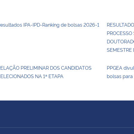
esultados IPA-IPD-Ranking de bolsas 2026-1
RESULTADO 
PROCESSO 
DOUTORADO
SEMESTRE D
RELAÇÃO PRELIMINAR DOS CANDIDATOS
PPGEA divul
ELECIONADOS NA 1ª ETAPA
bolsas para