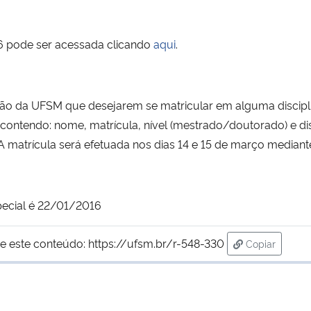
016 pode ser acessada clicando
aqui
.
ão da UFSM que desejarem se matricular em alguma discipl
tendo: nome, matrícula, nível (mestrado/doutorado) e disci
matrícula será efetuada nos dias 14 e 15 de março mediante
special é 22/01/2016
e este conteúdo:
https://ufsm.br/r-548-330
Copiar
para área de