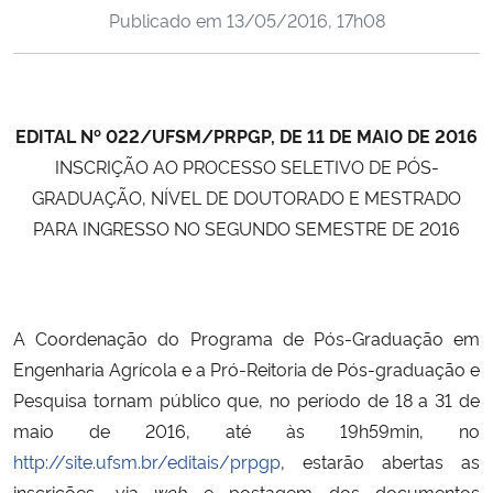
Publicado em
13/05/2016, 17h08
Ministério da Cidadania
Ministério da Saúde
EDITAL Nº 022/UFSM/PRPGP, DE 11 DE MAIO DE 2016
Ministério de Minas e Energia
INSCRIÇÃO AO PROCESSO SELETIVO DE PÓS-
Ministério da Ciência, Tecnologia, Inovações e Comunicações
GRADUAÇÃO, NÍVEL DE DOUTORADO E MESTRADO
PARA INGRESSO NO SEGUNDO SEMESTRE DE 2016
Ministério do Meio Ambiente
Ministério do Turismo
A Coordenação do Programa de Pós-Graduação em
Engenharia Agrícola e a Pró-Reitoria de Pós-graduação e
Ministério do Desenvolvimento Regional
Pesquisa tornam público que, no período de 18 a 31 de
Controladoria-Geral da União
maio de 2016, até às 19h59min, no
http://site.ufsm.br/editais/prpgp
, estarão abertas as
Ministério da Mulher, da Família e dos Direitos Humanos
inscrições, via
web
e postagem dos documentos