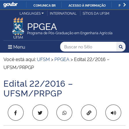
COMUNICA BR
ACESSO À INFORMAÇÃO
PARTI
Casa Civil
LANGUAGES
INTERNATIONAL
SÍTIOS DA UFSM
IR
PARA
PPGEA
Ministério da Justiça e Segurança Pública
O
Programa de Pós-Graduação em Engenharia Agrícola
CONTEÚDO
Ministério da Defesa
Buscar no no Sítio
Busca
Busca:
Menu Principal do Sítio
Menu
Busc
Ministério das Relações Exteriores
Você está aqui:
UFSM
>
PPGEA
>
Edital 22/2016 –
UFSM/PRPGP
Ministério da Economia
Edital 22/2016 –
Início do conteúdo
Ministério da Infraestrutura
UFSM/PRPGP
Ministério da Agricultura, Pecuária e Abastecimento
Copiar para área 
Ministério da Educação