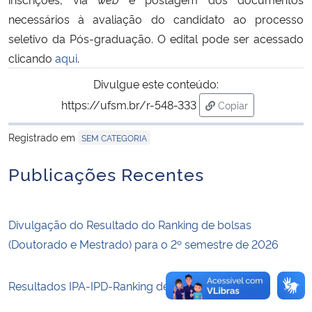
necessários à avaliação do candidato ao processo
Secretaria-Geral
seletivo da Pós-graduação. O edital pode ser acessado
clicando
aqui
.
Secretaria de Governo
Divulgue este conteúdo:
https://ufsm.br/r-548-333
Copiar
Gabinete de Segurança Institucional
para área de trans
Registrado em
SEM CATEGORIA
Advocacia-Geral da União
Publicações Recentes
Banco Central do Brasil
Planalto
Divulgação do Resultado do Ranking de bolsas
(Doutorado e Mestrado) para o 2º semestre de 2026
Resultados IPA-IPD-Ranking de bolsas 2026-1