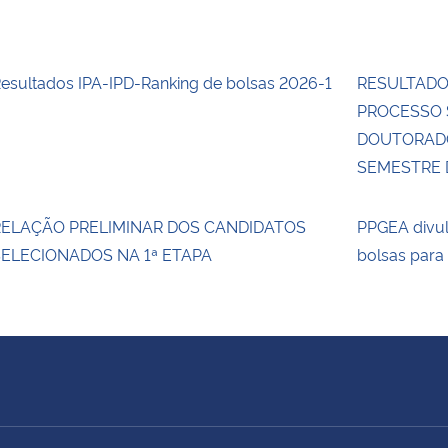
esultados IPA-IPD-Ranking de bolsas 2026-1
RESULTADO 
PROCESSO 
DOUTORADO
SEMESTRE D
RELAÇÃO PRELIMINAR DOS CANDIDATOS
PPGEA divul
ELECIONADOS NA 1ª ETAPA
bolsas para