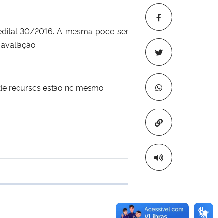
 edital 30/2016. A mesma pode ser
 avaliação.
o de recursos estão no mesmo
Copiar para áre
 transferência