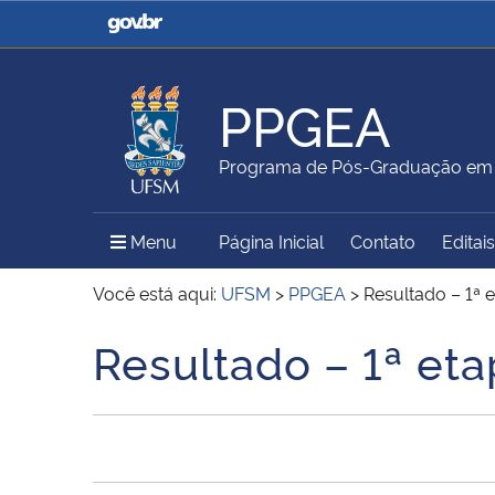
Casa Civil
Ministério da Justiça e
Segurança Pública
PPGEA
Ministério da Agricultura,
Ministério da Educação
Programa de Pós-Graduação em 
Pecuária e Abastecimento
Menu Principal do Sítio
Menu
Página Inicial
Contato
Editais
Ministério do Meio Ambiente
Ministério do Turismo
Você está aqui:
UFSM
>
PPGEA
>
Resultado – 1ª 
Resultado – 1ª eta
Início do conteúdo
Secretaria de Governo
Gabinete de Segurança
Institucional