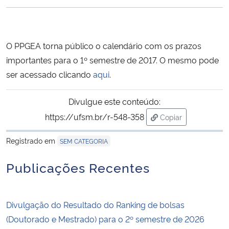
Ministério da Cidadania
Ministério da Saúde
O PPGEA torna público o calendário com os prazos
importantes para o 1º semestre de 2017. O mesmo pode
Ministério de Minas e Energia
ser acessado clicando
aqui
.
Ministério da Ciência, Tecnologia, Inovações e Comunicações
Divulgue este conteúdo:
https://ufsm.br/r-548-358
Copiar
Ministério do Meio Ambiente
para área de trans
Registrado em
SEM CATEGORIA
Ministério do Turismo
Publicações Recentes
Ministério do Desenvolvimento Regional
Controladoria-Geral da União
Divulgação do Resultado do Ranking de bolsas
(Doutorado e Mestrado) para o 2º semestre de 2026
Ministério da Mulher, da Família e dos Direitos Humanos