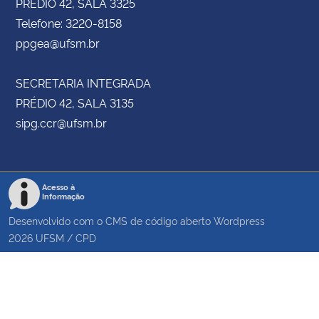
PRÉDIO 42, SALA 3325
Telefone: 3220-8158
ppgea@ufsm.br
SECRETARIA INTEGRADA
PRÉDIO 42, SALA 3135
sipg.ccr@ufsm.br
Acesso à
Informação
Desenvolvido com o CMS de código aberto
Wordpress
2026
UFSM
/
CPD