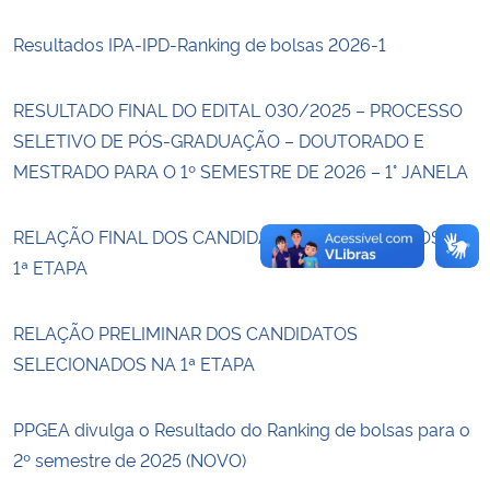
Resultados IPA-IPD-Ranking de bolsas 2026-1
Secretaria-Geral
RESULTADO FINAL DO EDITAL 030/2025 – PROCESSO
Secretaria de Governo
SELETIVO DE PÓS-GRADUAÇÃO – DOUTORADO E
Gabinete de Segurança Institucional
MESTRADO PARA O 1º SEMESTRE DE 2026 – 1° JANELA
Advocacia-Geral da União
RELAÇÃO FINAL DOS CANDIDATOS SELECIONADOS NA
1ª ETAPA
Banco Central do Brasil
RELAÇÃO PRELIMINAR DOS CANDIDATOS
Planalto
SELECIONADOS NA 1ª ETAPA
PPGEA divulga o Resultado do Ranking de bolsas para o
2º semestre de 2025 (NOVO)