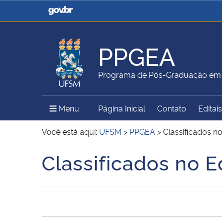
Casa Civil
Ministério da Justiça e
Segurança Pública
PPGEA
Ministério da Agricultura,
Ministério da Educação
Programa de Pós-Graduação em 
Pecuária e Abastecimento
Menu Principal do Sítio
Menu
Página Inicial
Contato
Editais
Ministério do Meio Ambiente
Ministério do Turismo
Você está aqui:
UFSM
>
PPGEA
>
Classificados n
Classificados no E
Início do conteúdo
Secretaria de Governo
Gabinete de Segurança
Institucional