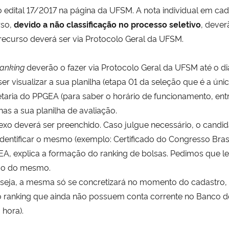
 edital 17/2017 na página da UFSM. A nota individual em cad
rso,
devido a não classificação no processo seletivo
, dever
e recurso deverá ser via Protocolo Geral da UFSM.
ranking
deverão o fazer via Protocolo Geral da UFSM até o dia
er visualizar a sua planilha (etapa 01 da seleção que é a ún
taria do PPGEA (para saber o horário de funcionamento, entr
 a sua planilha de avaliação.
nexo deverá ser preenchido. Caso julgue necessário, o cand
ntificar o mesmo (exemplo: Certificado do Congresso Brasil
EA, explica a formação do ranking de bolsas. Pedimos que l
ção do mesmo.
seja, a mesma só se concretizará no momento do cadastro
o ranking que ainda não possuem conta corrente no Banco do 
 hora).