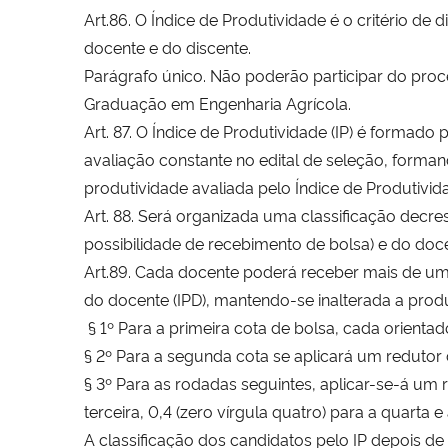
Art.86. O Índice de Produtividade é o critério d
docente e do discente.
Parágrafo único. Não poderão participar do pro
Graduação em Engenharia Agrícola.
Art. 87. O Índice de Produtividade (IP) é formado
avaliação constante no edital de seleção, forma
produtividade avaliada pelo Índice de Produtivid
Art. 88. Será organizada uma classificação decr
possibilidade de recebimento de bolsa) e do doc
Art.89. Cada docente poderá receber mais de um 
do docente (IPD), mantendo-se inalterada a prod
§ 1º Para a primeira cota de bolsa, cada orientad
§ 2º Para a segunda cota se aplicará um redutor d
§ 3º Para as rodadas seguintes, aplicar-se-á um re
terceira, 0,4 (zero vírgula quatro) para a quarta 
A classificação dos candidatos pelo IP depois