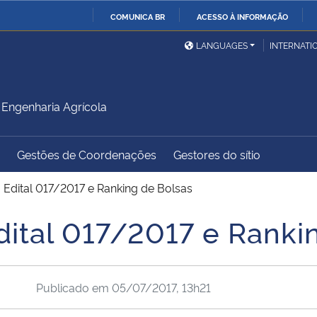
COMUNICA BR
ACESSO À INFORMAÇÃO
Ministério da Defesa
Ministério das Relações
Mini
IR
LANGUAGES
INTERNATI
Exteriores
PARA
O
Ministério da Cidadania
Ministério da Saúde
Mini
CONTEÚDO
Engenharia Agrícola
Gestões de Coordenações
Gestores do sítio
Ministério do
Controladoria-Geral da
Mini
Desenvolvimento Regional
União
Famí
o Edital 017/2017 e Ranking de Bolsas
Hum
dital 017/2017 e Ranki
Advocacia-Geral da União
Banco Central do Brasil
Plan
Publicado em
05/07/2017, 13h21