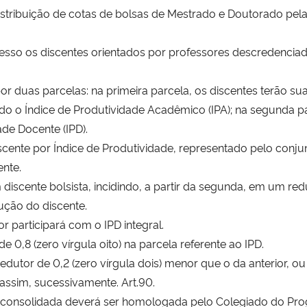
e distribuição de cotas de bolsas de Mestrado e Doutorado pe
cesso os discentes orientados por professores descredenci
 por duas parcelas: na primeira parcela, os discentes terão s
ndo o Índice de Produtividade Acadêmico (IPA); na segunda p
ade Docente (IPD).
escente por Índice de Produtividade, representado pelo con
ente.
discente bolsista, incidindo, a partir da segunda, em um re
ução do discente.
or participará com o IPD integral.
e 0,8 (zero vírgula oito) na parcela referente ao IPD.
dutor de 0,2 (zero vírgula dois) menor que o da anterior, ou s
e assim, sucessivamente. Art.90.
 de consolidada deverá ser homologada pelo Colegiado do 