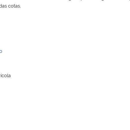
das cotas.
lo
ícola