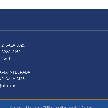
42, SALA 3325
: 3220-8158
fsm.br
ARIA INTEGRADA
42, SALA 3135
@ufsm.br
Desenvolvido com o CMS de código aberto
Wordpress