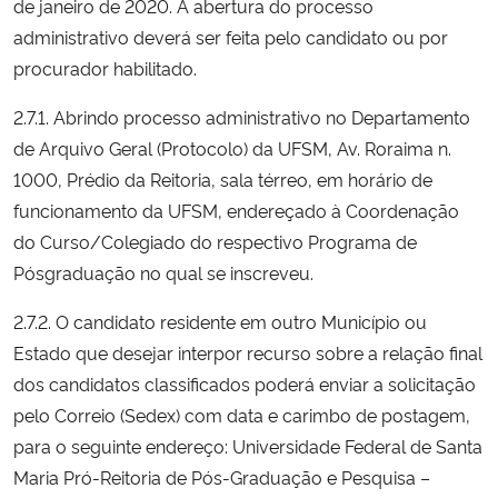
de janeiro de 2020. A abertura do processo
administrativo deverá ser feita pelo candidato ou por
Secretaria-Geral
procurador habilitado.
Secretaria de Governo
2.7.1. Abrindo processo administrativo no Departamento
de Arquivo Geral (Protocolo) da UFSM, Av. Roraima n.
Gabinete de Segurança Institucional
1000, Prédio da Reitoria, sala térreo, em horário de
funcionamento da UFSM, endereçado à Coordenação
Advocacia-Geral da União
do Curso/Colegiado do respectivo Programa de
Pósgraduação no qual se inscreveu.
Banco Central do Brasil
2.7.2. O candidato residente em outro Município ou
Planalto
Estado que desejar interpor recurso sobre a relação final
dos candidatos classificados poderá enviar a solicitação
pelo Correio (Sedex) com data e carimbo de postagem,
para o seguinte endereço: Universidade Federal de Santa
Maria Pró-Reitoria de Pós-Graduação e Pesquisa –