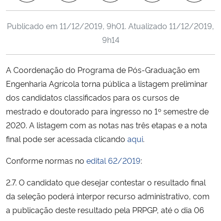
Ministério da Cidadania
Publicado em
11/12/2019, 9h01
. Atualizado
11/12/2019,
Ministério da Saúde
9h14
Ministério de Minas e Energia
A Coordenação do Programa de Pós-Graduação em
Engenharia Agrícola torna pública a listagem preliminar
Ministério da Ciência, Tecnologia, Inovações e Comunicações
dos candidatos classificados para os cursos de
mestrado e doutorado para ingresso no 1º semestre de
Ministério do Meio Ambiente
2020. A listagem com as notas nas três etapas e a nota
final pode ser acessada clicando
aqui
.
Ministério do Turismo
Conforme normas no
edital 62/2019
:
Ministério do Desenvolvimento Regional
2.7. O candidato que desejar contestar o resultado final
Controladoria-Geral da União
da seleção poderá interpor recurso administrativo, com
a publicação deste resultado pela PRPGP, até o dia 06
Ministério da Mulher, da Família e dos Direitos Humanos