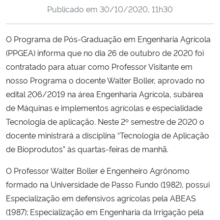
Publicado em
30/10/2020, 11h30
Ministério da Cidadania
Ministério da Saúde
O Programa de Pós-Graduação em Engenharia Agrícola
(PPGEA) informa que no dia 26 de outubro de 2020 foi
Ministério de Minas e Energia
contratado para atuar como Professor Visitante em
nosso Programa o docente Walter Boller, aprovado no
Ministério da Ciência, Tecnologia, Inovações e Comunicações
edital 206/2019 na área Engenharia Agrícola, subárea
de Máquinas e implementos agrícolas e especialidade
Ministério do Meio Ambiente
Tecnologia de aplicação. Neste 2º semestre de 2020 o
docente ministrará a disciplina “Tecnologia de Aplicação
Ministério do Turismo
de Bioprodutos” às quartas-feiras de manhã.
Ministério do Desenvolvimento Regional
O Professor Walter Boller é Engenheiro Agrônomo
formado na Universidade de Passo Fundo (1982), possui
Controladoria-Geral da União
Especialização em defensivos agrícolas pela ABEAS
(1987); Especialização em Engenharia da Irrigação pela
Ministério da Mulher, da Família e dos Direitos Humanos