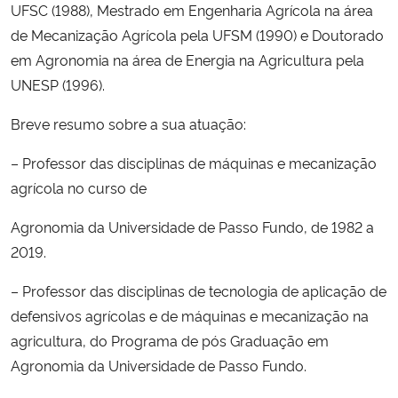
UFSC (1988), Mestrado em Engenharia Agrícola na área
de Mecanização Agrícola pela UFSM (1990) e Doutorado
Secretaria-Geral
em Agronomia na área de Energia na Agricultura pela
UNESP (1996).
Secretaria de Governo
Breve resumo sobre a sua atuação:
Gabinete de Segurança Institucional
– Professor das disciplinas de máquinas e mecanização
Advocacia-Geral da União
agrícola no curso de
Agronomia da Universidade de Passo Fundo, de 1982 a
Banco Central do Brasil
2019.
Planalto
– Professor das disciplinas de tecnologia de aplicação de
defensivos agrícolas e de máquinas e mecanização na
agricultura, do Programa de pós Graduação em
Agronomia da Universidade de Passo Fundo.