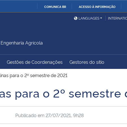
COMUNICA BR
ACESSO À INFORMAÇÃO
Ministério da Defesa
Ministério das Relações
Mini
IR
LANGUAGES
INTERNATI
Exteriores
PARA
O
Ministério da Cidadania
Ministério da Saúde
Mini
CONTEÚDO
Engenharia Agrícola
Gestões de Coordenações
Gestores do sítio
Ministério do
Controladoria-Geral da
Mini
Desenvolvimento Regional
União
Famí
linas para o 2º semestre de 2021
Hum
nas para o 2º semestre
Advocacia-Geral da União
Banco Central do Brasil
Plan
Publicado em
27/07/2021, 9h28