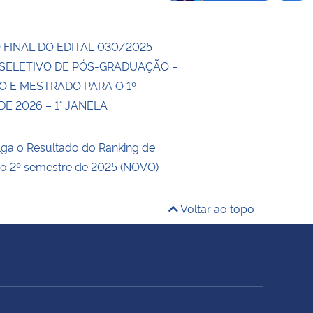
FINAL DO EDITAL 030/2025 –
SELETIVO DE PÓS-GRADUAÇÃO –
 E MESTRADO PARA O 1º
E 2026 – 1° JANELA
ga o Resultado do Ranking de
 o 2º semestre de 2025 (NOVO)
Voltar ao topo