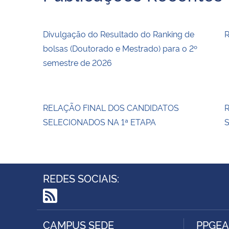
Divulgação do Resultado do Ranking de
R
bolsas (Doutorado e Mestrado) para o 2º
semestre de 2026
RELAÇÃO FINAL DOS CANDIDATOS
SELECIONADOS NA 1ª ETAPA
S
REDES SOCIAIS:
RSS
CAMPUS SEDE
PPGEA