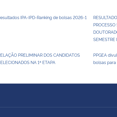
esultados IPA-IPD-Ranking de bolsas 2026-1
RESULTADO 
PROCESSO 
DOUTORADO
SEMESTRE D
RELAÇÃO PRELIMINAR DOS CANDIDATOS
PPGEA divul
ELECIONADOS NA 1ª ETAPA
bolsas para