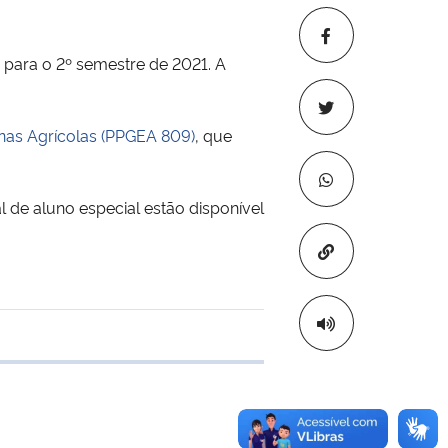
para o 2º semestre de 2021. A
nas Agrícolas (PPGEA 809)
, que
l de aluno especial estão disponível
Copiar para áre
 transferência