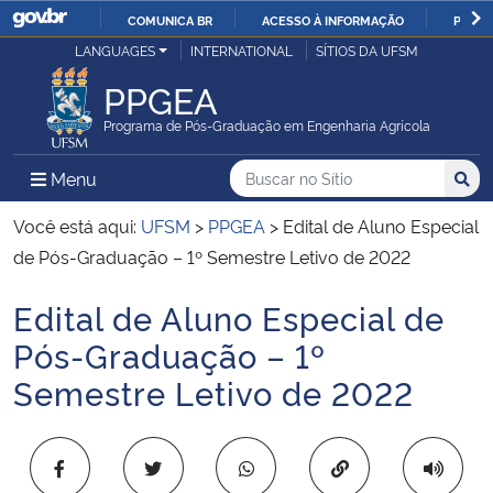
COMUNICA BR
ACESSO À INFORMAÇÃO
PARTI
Casa Civil
LANGUAGES
INTERNATIONAL
SÍTIOS DA UFSM
IR
PARA
PPGEA
Ministério da Justiça e Segurança Pública
O
Programa de Pós-Graduação em Engenharia Agrícola
CONTEÚDO
Ministério da Defesa
Buscar no no Sítio
Busca
Busca:
Menu Principal do Sítio
Menu
Busc
Ministério das Relações Exteriores
Você está aqui:
UFSM
>
PPGEA
>
Edital de Aluno Especial
de Pós-Graduação – 1º Semestre Letivo de 2022
Ministério da Economia
Edital de Aluno Especial de
Início do conteúdo
Ministério da Infraestrutura
Pós-Graduação – 1º
Semestre Letivo de 2022
Ministério da Agricultura, Pecuária e Abastecimento
Ministério da Educação
Copiar para área 