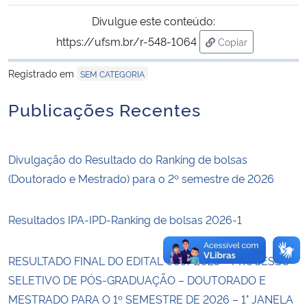
Divulgue este conteúdo:
Secretaria-Geral
https://ufsm.br/r-548-1064
Copiar
para área de tran
Secretaria de Governo
Registrado em
SEM CATEGORIA
Publicações Recentes
Gabinete de Segurança Institucional
Advocacia-Geral da União
Divulgação do Resultado do Ranking de bolsas
(Doutorado e Mestrado) para o 2º semestre de 2026
Banco Central do Brasil
Planalto
Resultados IPA-IPD-Ranking de bolsas 2026-1
RESULTADO FINAL DO EDITAL 030/2025 – PROCESSO
SELETIVO DE PÓS-GRADUAÇÃO – DOUTORADO E
MESTRADO PARA O 1º SEMESTRE DE 2026 – 1° JANELA