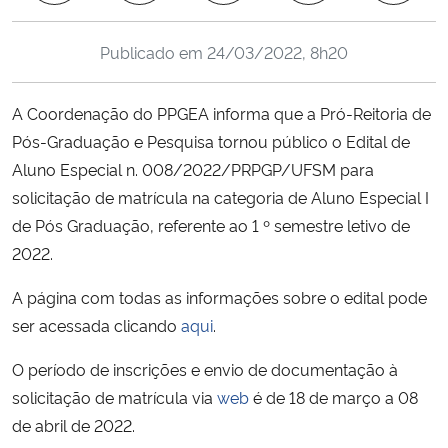
Ministério da Cidadania
Publicado em
24/03/2022, 8h20
Ministério da Saúde
A Coordenação do PPGEA informa que a Pró-Reitoria de
Ministério de Minas e Energia
Pós-Graduação e Pesquisa tornou público o Edital de
Aluno Especial n. 008/2022/PRPGP/UFSM para
Ministério da Ciência, Tecnologia, Inovações e Comunicações
solicitação de matrícula na categoria de Aluno Especial I
de Pós Graduação, referente ao 1 º semestre letivo de
Ministério do Meio Ambiente
2022.
Ministério do Turismo
A página com todas as informações sobre o edital pode
ser acessada clicando
aqui
.
Ministério do Desenvolvimento Regional
O período de inscrições e envio de documentação à
Controladoria-Geral da União
solicitação de matrícula via
web
é de 18 de março a 08
de abril de 2022.
Ministério da Mulher, da Família e dos Direitos Humanos