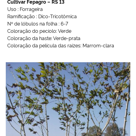
Cultivar Fepagro – RS 13
Ministério da Cidadania
Uso : Forrageira
Ramificação : Dico-Tricotômica
Ministério da Saúde
Nº de lóbulos na folha : 6-7
Coloração do pecíolo: Verde
Coloração da haste: Verde-prata
Ministério de Minas e Energia
Coloração da película das raízes: Marrom-clara
Ministério da Ciência, Tecnologia, Inovações e Comunicações
Ministério do Meio Ambiente
Ministério do Turismo
Ministério do Desenvolvimento Regional
Controladoria-Geral da União
Ministério da Mulher, da Família e dos Direitos Humanos