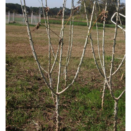
Secretaria-Geral
Secretaria de Governo
Gabinete de Segurança Institucional
Advocacia-Geral da União
Banco Central do Brasil
Planalto