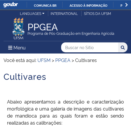
COMUNICA BR
ACESSO À INFORMAÇÃO
PARTI
Casa Civil
LANGUAGES
INTERNATIONAL
SÍTIOS DA UFSM
IR
PARA
PPGEA
Ministério da Justiça e Segurança Pública
O
Programa de Pós-Graduação em Engenharia Agrícola
CONTEÚDO
Ministério da Defesa
Buscar no no Sítio
Busca
Busca:
Menu Principal do Sítio
Menu
Busc
Ministério das Relações Exteriores
Você está aqui:
UFSM
>
PPGEA
>
Cultivares
Cultivares
Ministério da Economia
Início do conteúdo
Ministério da Infraestrutura
Abaixo apresentamos a descrição e caracterização
Ministério da Agricultura, Pecuária e Abastecimento
morfológica e uma galeria de imagens das cultivares
de mandioca para as quais foram e estão sendo
Ministério da Educação
realizadas as calibrações: