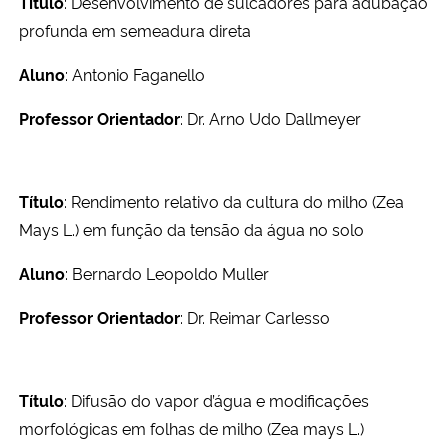
Título
: Desenvolvimento de sulcadores para adubação
Ministério da Cidadania
profunda em semeadura direta
Ministério da Saúde
Aluno
: Antonio Faganello
Professor Orientador
: Dr. Arno Udo Dallmeyer
Ministério de Minas e Energia
Ministério da Ciência, Tecnologia, Inovações e Comunicações
Título
: Rendimento relativo da cultura do milho (Zea
Mays L.) em função da tensão da água no solo
Ministério do Meio Ambiente
Aluno
: Bernardo Leopoldo Muller
Ministério do Turismo
Professor Orientador
: Dr. Reimar Carlesso
Ministério do Desenvolvimento Regional
Controladoria-Geral da União
Título
: Difusão do vapor d’água e modificações
morfológicas em folhas de milho (Zea mays L.)
Ministério da Mulher, da Família e dos Direitos Humanos