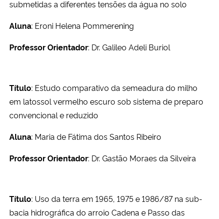
submetidas a diferentes tensões da água no solo
Secretaria-Geral
Aluna
: Eroni Helena Pommerening
Professor Orientador
: Dr. Galileo Adeli Buriol
Secretaria de Governo
Gabinete de Segurança Institucional
Título
: Estudo comparativo da semeadura do milho
em latossol vermelho escuro sob sistema de preparo
Advocacia-Geral da União
convencional e reduzido
Banco Central do Brasil
Aluna
: Maria de Fátima dos Santos Ribeiro
Planalto
Professor Orientador
: Dr. Gastão Moraes da Silveira
Título
: Uso da terra em 1965, 1975 e 1986/87 na sub-
bacia hidrográfica do arroio Cadena e Passo das