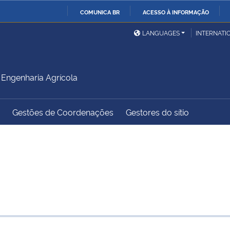
COMUNICA BR
ACESSO À INFORMAÇÃO
Ministério da Defesa
Ministério das Relações
Mini
IR
LANGUAGES
INTERNATI
Exteriores
PARA
O
Ministério da Cidadania
Ministério da Saúde
Mini
CONTEÚDO
Engenharia Agrícola
Gestões de Coordenações
Gestores do sítio
Ministério do
Controladoria-Geral da
Mini
Desenvolvimento Regional
União
Famí
Hum
Advocacia-Geral da União
Banco Central do Brasil
Plan