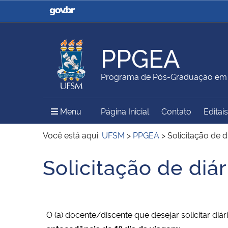
Casa Civil
Ministério da Justiça e
Segurança Pública
PPGEA
Ministério da Agricultura,
Ministério da Educação
Programa de Pós-Graduação em 
Pecuária e Abastecimento
Menu Principal do Sítio
Menu
Página Inicial
Contato
Editais
Ministério do Meio Ambiente
Ministério do Turismo
Você está aqui:
UFSM
>
PPGEA
>
Solicitação de d
Solicitação de diá
Início do conteúdo
Secretaria de Governo
Gabinete de Segurança
Institucional
O (a) docente/discente que desejar solicitar di