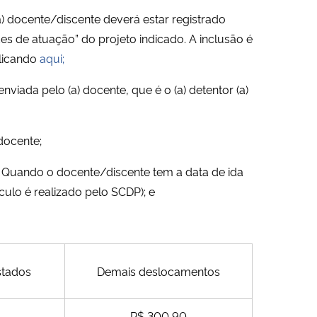
) docente/discente deverá estar registrado
es de atuação” do projeto indicado. A inclusão é
clicando
aqui;
viada pelo (a) docente, que é o (a) detentor (a)
 docente;
. Quando o docente/discente tem a data de ida
culo é realizado pelo SCDP); e
stados
Demais deslocamentos
R$ 300,90