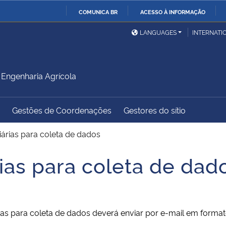
COMUNICA BR
ACESSO À INFORMAÇÃO
Ministério da Defesa
Ministério das Relações
Mini
IR
LANGUAGES
INTERNATI
Exteriores
PARA
O
Ministério da Cidadania
Ministério da Saúde
Mini
CONTEÚDO
Engenharia Agrícola
Gestões de Coordenações
Gestores do sítio
Ministério do
Controladoria-Geral da
Mini
Desenvolvimento Regional
União
Famí
iárias para coleta de dados
Hum
rias para coleta de dad
Advocacia-Geral da União
Banco Central do Brasil
Plan
árias para coleta de dados deverá enviar por e-mail em form