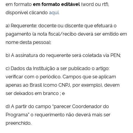
em formato
em formato editável
(word ou rtf),
disponível clicando
aqui
.
Secretaria-Geral
a) Requerente: docente ou discente que efetuará o
Secretaria de Governo
pagamento (a nota fiscal/recibo deverá ser emitido em
nome desta pessoa);
Gabinete de Segurança Institucional
b) A assinatura do requerente será coletada via PEN;
Advocacia-Geral da União
c) Dados da Instituição a ser publicado o artigo:
verificar com o periódico. Campos que se aplicam
Banco Central do Brasil
apenas ao Brasil (como CNPJ, por exemplo), devem
ser deixados em branco ; e
Planalto
d) A partir do campo “parecer Coordenador do
Programa” o requerimento não deverá mais ser
preenchido.