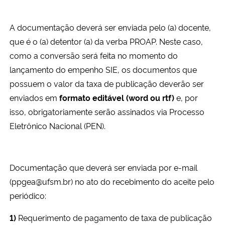
Ministério da Cidadania
A documentação deverá ser enviada pelo (a) docente,
Ministério da Saúde
que é o (a) detentor (a) da verba PROAP. Neste caso,
como a conversão será feita no momento do
Ministério de Minas e Energia
lançamento do empenho SIE, os documentos que
possuem o valor da taxa de publicação deverão ser
Ministério da Ciência, Tecnologia, Inovações e Comunicações
enviados em
formato editável (word ou rtf)
e, por
isso, obrigatoriamente serão assinados via Processo
Ministério do Meio Ambiente
Eletrônico Nacional (PEN).
Ministério do Turismo
Documentação que deverá ser enviada por e-mail
Ministério do Desenvolvimento Regional
(ppgea@ufsm.br) no ato do recebimento do aceite pelo
periódico:
Controladoria-Geral da União
1)
Requerimento de pagamento de taxa de publicação
Ministério da Mulher, da Família e dos Direitos Humanos