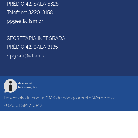
PRÉDIO 42, SALA 3325
Telefone: 3220-8158
ppgea@ufsm.br
SECRETARIA INTEGRADA
PRÉDIO 42, SALA 3135
sipg.ccr@ufsm.br
Acesso à
Informação
Desenvolvido com o CMS de código aberto
Wordpress
2026
UFSM
/
CPD