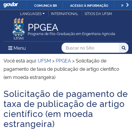
COMUNICA BR
ACESSO À INFORMAÇÃO
PARTI
Casa Civil
LANGUAGES
INTERNATIONAL
SÍTIOS DA UFSM
IR
PARA
PPGEA
Ministério da Justiça e Segurança Pública
O
Programa de Pós-Graduação em Engenharia Agrícola
CONTEÚDO
Ministério da Defesa
Buscar no no Sítio
Busca
Busca:
Menu Principal do Sítio
Menu
Busc
Ministério das Relações Exteriores
Você está aqui:
UFSM
>
PPGEA
>
Solicitação de
pagamento de taxa de publicação de artigo científico
Ministério da Economia
(em moeda estrangeira)
Solicitação de pagamento de
Ministério da Infraestrutura
Início do conteúdo
taxa de publicação de artigo
Ministério da Agricultura, Pecuária e Abastecimento
científico (em moeda
estrangeira)
Ministério da Educação