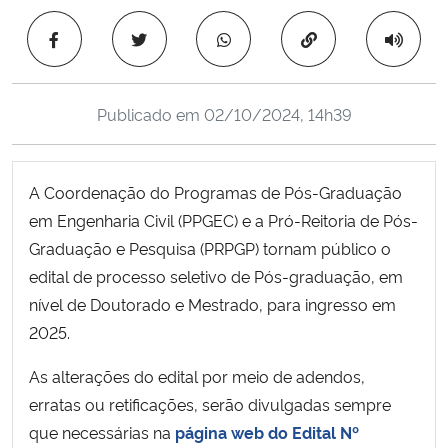
Ministério da Cidadania
Copiar para área 
Ministério da Saúde
Publicado em
02/10/2024, 14h39
Ministério de Minas e Energia
Ministério da Ciência, Tecnologia, Inovações e Comunicações
A Coordenação do Programas de Pós-Graduação
em Engenharia Civil (PPGEC) e a Pró-Reitoria de Pós-
Ministério do Meio Ambiente
Graduação e Pesquisa (PRPGP) tornam público o
edital de processo seletivo de Pós-graduação, em
Ministério do Turismo
nível de Doutorado e Mestrado, para ingresso em
2025.
Ministério do Desenvolvimento Regional
As alterações do edital por meio de adendos,
Controladoria-Geral da União
erratas ou retificações, serão divulgadas sempre
que necessárias na
página web do Edital Nº
Ministério da Mulher, da Família e dos Direitos Humanos