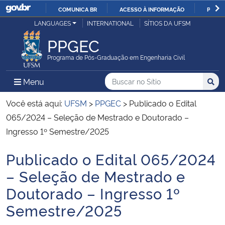
COMUNICA BR
ACESSO À INFORMAÇÃO
PARTI
Casa Civil
LANGUAGES
INTERNATIONAL
SÍTIOS DA UFSM
IR
PARA
PPGEC
Ministério da Justiça e Segurança Pública
O
Programa de Pós-Graduação em Engenharia Civil
CONTEÚDO
Ministério da Defesa
Buscar no no Sítio
Busca
Busca:
Menu Principal do Sítio
Menu
Busc
Ministério das Relações Exteriores
Você está aqui:
UFSM
>
PPGEC
>
Publicado o Edital
065/2024 – Seleção de Mestrado e Doutorado –
Ministério da Economia
Ingresso 1º Semestre/2025
Publicado o Edital 065/2024
Ministério da Infraestrutura
Início do conteúdo
– Seleção de Mestrado e
Ministério da Agricultura, Pecuária e Abastecimento
Doutorado – Ingresso 1º
Semestre/2025
Ministério da Educação