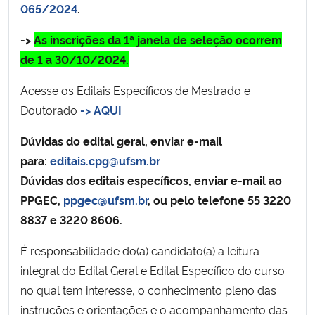
065/2024
.
Secretaria-Geral
->
As inscrições da 1ª janela de seleção ocorrem
de 1 a 30/10/2024.
Secretaria de Governo
Acesse os Editais Específicos de Mestrado e
Gabinete de Segurança Institucional
Doutorado
-> AQUI
Dúvidas do edital geral, enviar e-mail
Advocacia-Geral da União
para:
editais.cpg@ufsm.br
Dúvidas dos editais específicos, enviar e-mail ao
Banco Central do Brasil
PPGEC,
ppgec@ufsm.br
, ou pelo telefone 55 3220
8837 e 3220 8606.
Planalto
É responsabilidade do(a) candidato(a) a leitura
integral do Edital Geral e Edital Específico do curso
no qual tem interesse, o conhecimento pleno das
instruções e orientações e o acompanhamento das