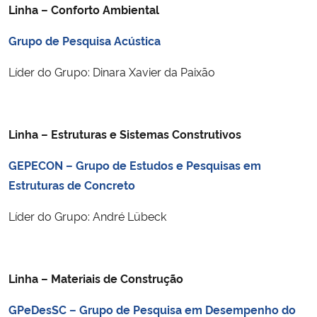
Linha – Conforto Ambiental
Ministério da Cidadania
Grupo de Pesquisa Acústica
Ministério da Saúde
Líder do Grupo: Dinara Xavier da Paixão
Ministério de Minas e Energia
Ministério da Ciência, Tecnologia, Inovações e Comunicações
Linha – Estruturas e Sistemas Construtivos
Ministério do Meio Ambiente
GEPECON – Grupo de Estudos e Pesquisas em
Estruturas de Concreto
Ministério do Turismo
Líder do Grupo: André Lübeck
Ministério do Desenvolvimento Regional
Controladoria-Geral da União
Linha – Materiais de Construção
GPeDesSC – Grupo de Pesquisa em Desempenho do
Ministério da Mulher, da Família e dos Direitos Humanos