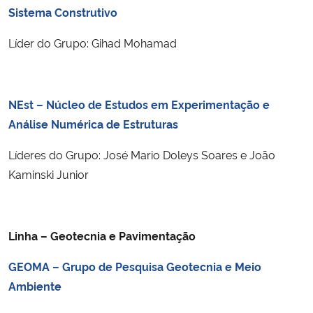
Sistema Construtivo
Secretaria-Geral
Líder do Grupo: Gihad Mohamad
Secretaria de Governo
NEst – Núcleo de Estudos em Experimentação e
Gabinete de Segurança Institucional
Análise Numérica de Estruturas
Advocacia-Geral da União
Líderes do Grupo: José Mario Doleys Soares e João
Kaminski Junior
Banco Central do Brasil
Planalto
Linha – Geotecnia e Pavimentação
GEOMA – Grupo de Pesquisa Geotecnia e Meio
Ambiente