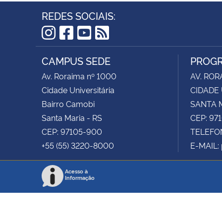
REDES SOCIAIS:
Instagram
Facebook
YouTube
RSS
CAMPUS SEDE
PROGR
Av. Roraima nº 1000
AV. ROR
Cidade Universitária
CIDADE 
Bairro Camobi
SANTA M
Santa Maria - RS
CEP: 97
CEP: 97105-900
TELEFON
+55 (55) 3220-8000
E-MAIL:
Acesso à
Informação