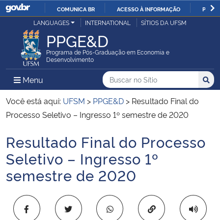
COMUNICA BR
ACESSO À INFORMAÇÃO
PARTI
Casa Civil
LANGUAGES
INTERNATIONAL
SÍTIOS DA UFSM
IR
PPGE&D
PARA
Ministério da Justiça e Segurança Pública
O
Programa de Pós-Graduação em Economia e
Desenvolvimento
CONTEÚDO
Ministério da Defesa
Buscar no no Sítio
Busca
Busca:
Menu Principal do Sítio
Menu
Busc
Ministério das Relações Exteriores
Você está aqui:
UFSM
>
PPGE&D
>
Resultado Final do
Processo Seletivo – Ingresso 1º semestre de 2020
Ministério da Economia
Resultado Final do Processo
Início do conteúdo
Ministério da Infraestrutura
Seletivo – Ingresso 1º
semestre de 2020
Ministério da Agricultura, Pecuária e Abastecimento
Ministério da Educação
Copiar para área 