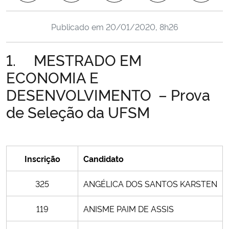
Ministério da Cidadania
Publicado em
20/01/2020, 8h26
Ministério da Saúde
1. MESTRADO EM
Ministério de Minas e Energia
ECONOMIA E
DESENVOLVIMENTO – Prova
Ministério da Ciência, Tecnologia, Inovações e Comunicações
de Seleção da UFSM
Ministério do Meio Ambiente
Ministério do Turismo
Inscrição
Candidato
Ministério do Desenvolvimento Regional
325
ANGÉLICA DOS SANTOS KARSTEN
Controladoria-Geral da União
119
ANISME PAIM DE ASSIS
Ministério da Mulher, da Família e dos Direitos Humanos