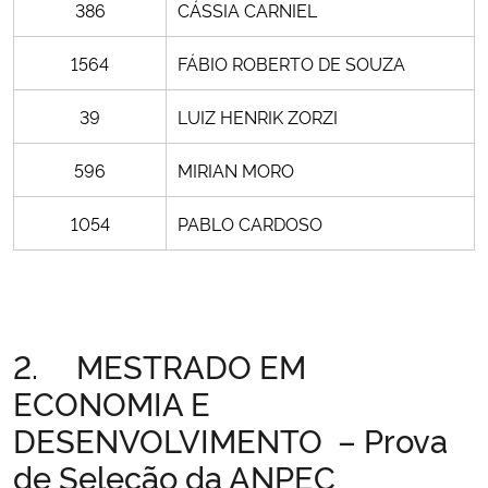
386
CÁSSIA CARNIEL
Secretaria-Geral
1564
FÁBIO ROBERTO DE SOUZA
Secretaria de Governo
39
LUIZ HENRIK ZORZI
Gabinete de Segurança Institucional
596
MIRIAN MORO
1054
PABLO CARDOSO
Advocacia-Geral da União
Banco Central do Brasil
Planalto
2. MESTRADO EM
ECONOMIA E
DESENVOLVIMENTO – Prova
de Seleção da ANPEC