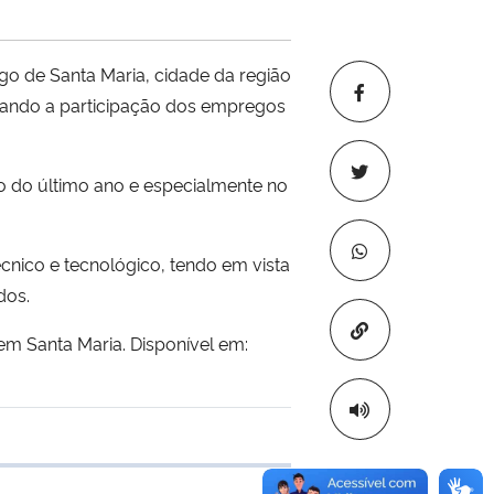
o de Santa Maria, cidade da região
acando a participação dos empregos
o do último ano e especialmente no
nico e tecnológico, tendo em vista
dos.
Copiar para áre
em Santa Maria. Disponível em:
 transferência