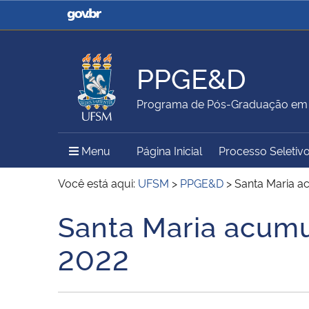
Casa Civil
Ministério da Justiça e
Segurança Pública
PPGE&D
Ministério da Agricultura,
Ministério da Educação
Programa de Pós-Graduação em 
Pecuária e Abastecimento
Menu Principal do Sítio
Menu
Página Inicial
Processo Seletiv
Ministério do Meio Ambiente
Ministério do Turismo
Você está aqui:
UFSM
>
PPGE&D
>
Santa Maria a
Santa Maria acum
Início do conteúdo
Secretaria de Governo
Gabinete de Segurança
2022
Institucional