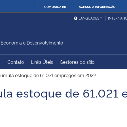
COMUNICA BR
ACESSO À INFORMAÇÃO
Ministério da Defesa
Ministério das Relações
Mini
IR
LANGUAGES
INTERNATI
Exteriores
PARA
O
Ministério da Cidadania
Ministério da Saúde
Mini
CONTEÚDO
Economia e Desenvolvimento
o
Contato
Links Úteis
Gestores do sítio
Ministério do
Controladoria-Geral da
Mini
Desenvolvimento Regional
União
Famí
cumula estoque de 61.021 empregos em 2022
Hum
ula estoque de 61.021
Advocacia-Geral da União
Banco Central do Brasil
Plan