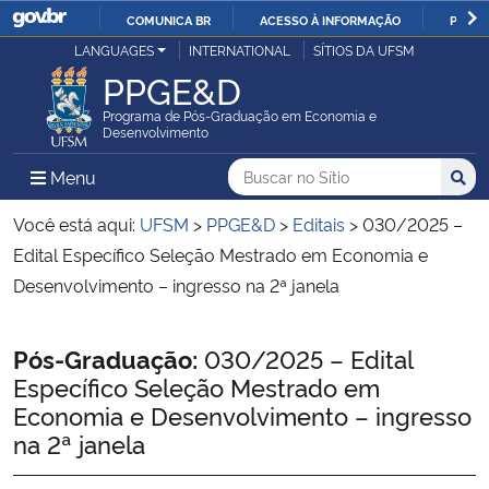
COMUNICA BR
ACESSO À INFORMAÇÃO
PARTI
Casa Civil
LANGUAGES
INTERNATIONAL
SÍTIOS DA UFSM
IR
PPGE&D
PARA
Ministério da Justiça e Segurança Pública
O
Programa de Pós-Graduação em Economia e
Desenvolvimento
CONTEÚDO
Ministério da Defesa
Buscar no no Sítio
Busca
Busca:
Menu Principal do Sítio
Menu
Busc
Ministério das Relações Exteriores
Você está aqui:
UFSM
>
PPGE&D
>
Editais
>
030/2025 –
Edital Específico Seleção Mestrado em Economia e
Ministério da Economia
Desenvolvimento – ingresso na 2ª janela
Ministério da Infraestrutura
Início do conteúdo
Pós-Graduação:
030/2025 – Edital
Específico Seleção Mestrado em
Ministério da Agricultura, Pecuária e Abastecimento
Economia e Desenvolvimento – ingresso
na 2ª janela
Ministério da Educação