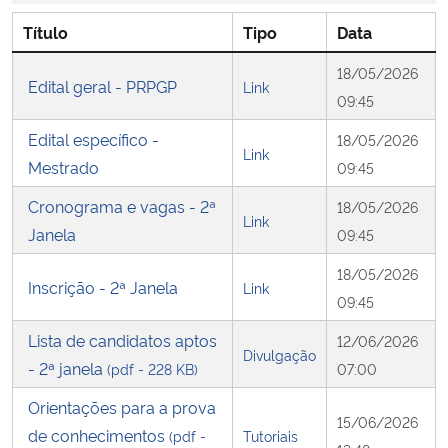
Título
Tipo
Data
Secretaria-Geral
18/05/2026
Edital geral - PRPGP
Link
Secretaria de Governo
09:45
Edital específico -
18/05/2026
Gabinete de Segurança Institucional
Link
Mestrado
09:45
Cronograma e vagas - 2ª
Advocacia-Geral da União
18/05/2026
Link
Janela
09:45
Banco Central do Brasil
18/05/2026
Inscrição - 2ª Janela
Link
09:45
Planalto
Lista de candidatos aptos
12/06/2026
Divulgação
- 2ª janela
(pdf - 228 KB)
07:00
Orientações para a prova
15/06/2026
de conhecimentos
(pdf -
Tutoriais