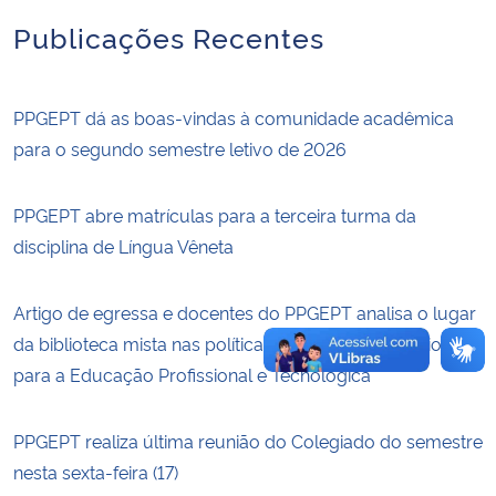
Publicações Recentes
Secretaria-Geral
Secretaria de Governo
PPGEPT dá as boas-vindas à comunidade acadêmica
para o segundo semestre letivo de 2026
Gabinete de Segurança Institucional
PPGEPT abre matrículas para a terceira turma da
Advocacia-Geral da União
disciplina de Língua Vêneta
Banco Central do Brasil
Artigo de egressa e docentes do PPGEPT analisa o lugar
da biblioteca mista nas políticas públicas e educacionais
Planalto
para a Educação Profissional e Tecnológica
PPGEPT realiza última reunião do Colegiado do semestre
nesta sexta-feira (17)