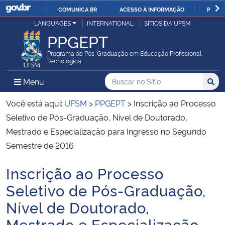
COMUNICA BR
ACESSO À INFORMAÇÃO
PARTI
Casa Civil
LANGUAGES
INTERNATIONAL
SÍTIOS DA UFSM
IR
PPGEPT
PARA
Ministério da Justiça e Segurança Pública
O
Programa de Pós-Graduação em Educação Profissional
Tecnológica
CONTEÚDO
Ministério da Defesa
Buscar no no Sítio
Busca
Busca:
Menu Principal do Sítio
Menu
Busc
Ministério das Relações Exteriores
Você está aqui:
UFSM
>
PPGEPT
>
Inscrição ao Processo
Seletivo de Pós-Graduação, Nível de Doutorado,
Ministério da Economia
Mestrado e Especialização para Ingresso no Segundo
Semestre de 2016
Ministério da Infraestrutura
Inscrição ao Processo
Início do conteúdo
Ministério da Agricultura, Pecuária e Abastecimento
Seletivo de Pós-Graduação,
Nível de Doutorado,
Ministério da Educação
Mestrado e Especialização