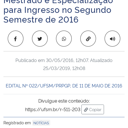
Ministério da Cidadania
para Ingresso no Segundo
Semestre de 2016
Ministério da Saúde
Ministério de Minas e Energia
Copiar para área 
Ministério da Ciência, Tecnologia, Inovações e Comunicações
Publicado em
30/05/2016, 12h07
. Atualizado
Ministério do Meio Ambiente
25/03/2019, 12h08
Ministério do Turismo
EDITAL Nº 022/UFSM/PRPGP, DE 11 DE MAIO DE 2016
Ministério do Desenvolvimento Regional
Divulgue este conteúdo:
https://ufsm.br/r-511-203
Copiar
Controladoria-Geral da União
para área de trans
Registrado em
NOTÍCIAS
Ministério da Mulher, da Família e dos Direitos Humanos