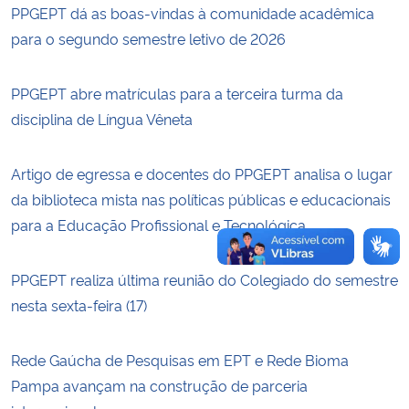
PPGEPT dá as boas-vindas à comunidade acadêmica
para o segundo semestre letivo de 2026
Secretaria-Geral
Secretaria de Governo
PPGEPT abre matrículas para a terceira turma da
disciplina de Língua Vêneta
Gabinete de Segurança Institucional
Artigo de egressa e docentes do PPGEPT analisa o lugar
Advocacia-Geral da União
da biblioteca mista nas políticas públicas e educacionais
para a Educação Profissional e Tecnológica
Banco Central do Brasil
PPGEPT realiza última reunião do Colegiado do semestre
Planalto
nesta sexta-feira (17)
Rede Gaúcha de Pesquisas em EPT e Rede Bioma
Pampa avançam na construção de parceria