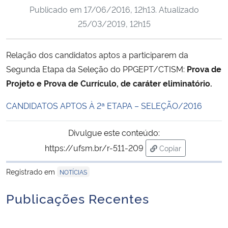
Publicado em
17/06/2016, 12h13
. Atualizado
Ministério da Cidadania
25/03/2019, 12h15
Ministério da Saúde
Relação dos candidatos aptos a participarem da
Ministério de Minas e Energia
Segunda Etapa da Seleção do PPGEPT/CTISM:
Prova de
Projeto e Prova de Currículo, de caráter eliminatório.
Ministério da Ciência, Tecnologia, Inovações e Comunicações
CANDIDATOS APTOS À 2ª ETAPA – SELEÇÃO/2016
Ministério do Meio Ambiente
Divulgue este conteúdo:
Ministério do Turismo
https://ufsm.br/r-511-209
Copiar
para área de trans
Ministério do Desenvolvimento Regional
Registrado em
NOTÍCIAS
Publicações Recentes
Controladoria-Geral da União
Ministério da Mulher, da Família e dos Direitos Humanos