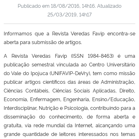
Publicado em
18/08/2016, 14h16
. Atualizado
Ministério da Cidadania
25/03/2019, 14h17
Ministério da Saúde
Informamos que
a
Revista Veredas Favip
encontra-se
Ministério de Minas e Energia
aberta para submissão de artigos.
Ministério da Ciência, Tecnologia, Inovações e Comunicações
A Revista Veredas Favip
(ISSN 1984-8463) é
uma
publicação semestral vinculada ao Centro Universitário
Ministério do Meio Ambiente
do Vale do Ipojuca (UNIFAVIP-DeVry), tem como missão
publicar
artigos científicos das áreas de Administração,
Ministério do Turismo
Ciências Contábeis, Ciências Sociais Aplicadas, Direito,
Economia, Enfermagem, Engenharia, Ensino/Educação,
Ministério do Desenvolvimento Regional
Interdisciplinar, Nutrição e Psicologia,
contribuindo para a
disseminação do conhecimento, de forma aberta e
Controladoria-Geral da União
gratuita, via rede mundial da Internet, alcançando uma
grande quantidade de leitores interessados nos temas
Ministério da Mulher, da Família e dos Direitos Humanos