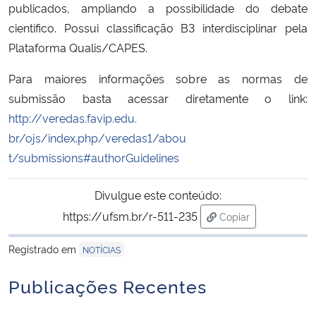
publicados, ampliando a possibilidade do debate
cientifico. Possui classificação B3 interdisciplinar pela
Secretaria-Geral
Plataforma Qualis/CAPES.
Secretaria de Governo
Para maiores informações sobre as normas de
submissão basta acessar diretamente o link:
Gabinete de Segurança Institucional
http://veredas.favip.edu.
br/ojs/index.php/veredas1/abou
Advocacia-Geral da União
t/submissions#authorGuidelines
Banco Central do Brasil
Divulgue este conteúdo:
https://ufsm.br/r-511-235
Copiar
Planalto
para área de trans
Registrado em
NOTÍCIAS
Publicações Recentes