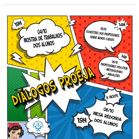
Ministério da Cidadania
Ministério da Saúde
Ministério de Minas e Energia
Ministério da Ciência, Tecnologia, Inovações e Comunicações
Ministério do Meio Ambiente
Ministério do Turismo
Ministério do Desenvolvimento Regional
Controladoria-Geral da União
Ministério da Mulher, da Família e dos Direitos Humanos