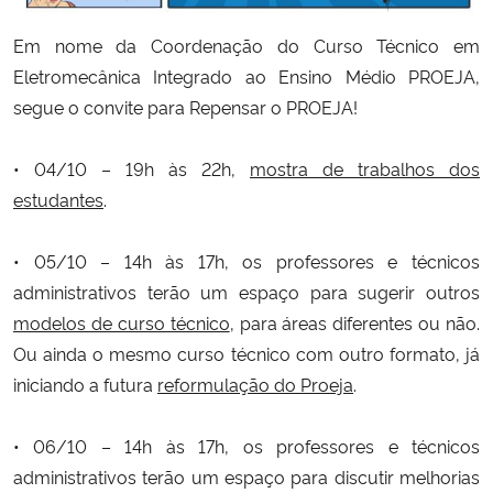
Em nome da Coordenação do Curso Técnico em
Secretaria-Geral
Eletromecânica Integrado ao Ensino Médio PROEJA,
segue o convite para Repensar o PROEJA!
Secretaria de Governo
• 04/10 – 19h às 22h,
mostra de trabalhos dos
Gabinete de Segurança Institucional
estudantes
.
Advocacia-Geral da União
• 05/10 – 14h às 17h, os professores e técnicos
Banco Central do Brasil
administrativos terão um espaço para sugerir outros
modelos de curso técnico
, para áreas diferentes ou não.
Planalto
Ou ainda o mesmo curso técnico com outro formato, já
iniciando a futura
reformulação do Proeja
.
• 06/10 –
14h às 17h
, os professores
e técnicos
administrativos
terão um espaço para discutir melhorias