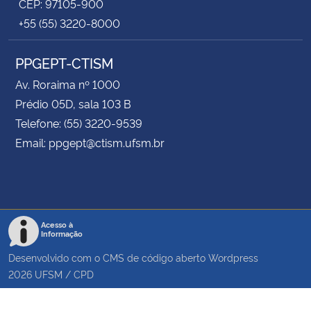
CEP: 97105-900
+55 (55) 3220-8000
PPGEPT-CTISM
Av. Roraima nº 1000
Prédio 05D, sala 103 B
Telefone: (55) 3220-9539
Email: ppgept@ctism.ufsm.br
Acesso à
Informação
Desenvolvido com o CMS de código aberto
Wordpress
2026
UFSM
/
CPD