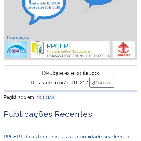
Secretaria-Geral
Secretaria de Governo
Gabinete de Segurança Institucional
Advocacia-Geral da União
Divulgue este conteúdo:
Banco Central do Brasil
https://ufsm.br/r-511-257
Copiar
para área de trans
Registrado em
NOTÍCIAS
Planalto
Publicações Recentes
PPGEPT dá as boas-vindas à comunidade acadêmica