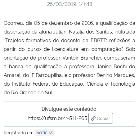
25/03/2019, 14h48
Ministério da Cidadania
Ministério da Saúde
Ocorreu, dia 05 de dezembro de 2016, a qualificação da
dissertação da aluna Juliani Natalia dos Santos, intitulada
Ministério de Minas e Energia
“Trajetos formativos de docente da EBPTT: reflexões a
partir do curso de licenciatura em computação”. Sob
Ministério da Ciência, Tecnologia, Inovações e Comunicações
orientação do professor Vantoir Brancher, compuseram
a banca de qualificação a professora Janine Bochi do
Ministério do Meio Ambiente
Amaral, do IF Farroupilha, e o professor Denirio Marques,
do Instituto Federal de Educação, Ciência e Tecnologia
Ministério do Turismo
do Rio Grande do Sul.
Ministério do Desenvolvimento Regional
Divulgue este conteúdo:
https://ufsm.br/r-511-265
Copiar
Controladoria-Geral da União
para área de trans
Registrado em
NOTÍCIAS
Ministério da Mulher, da Família e dos Direitos Humanos