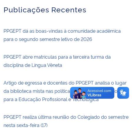
Publicações Recentes
Secretaria-Geral
Secretaria de Governo
PPGEPT dá as boas-vindas à comunidade acadêmica
para o segundo semestre letivo de 2026
Gabinete de Segurança Institucional
PPGEPT abre matrículas para a terceira turma da
Advocacia-Geral da União
disciplina de Língua Vêneta
Banco Central do Brasil
Artigo de egressa e docentes do PPGEPT analisa o lugar
da biblioteca mista nas políticas públicas e educacionais
Planalto
para a Educação Profissional e Tecnológica
PPGEPT realiza última reunião do Colegiado do semestre
nesta sexta-feira (17)