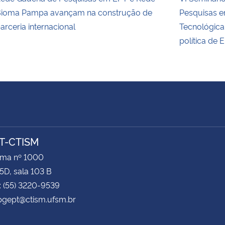
ioma Pampa avançam na construção de
Pesquisas e
arceria internacional
Tecnológic
política de 
T-CTISM
ima nº 1000
5D, sala 103 B
: (55) 3220-9539
pgept@ctism.ufsm.br