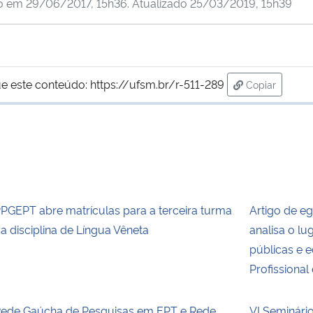
do em
29/06/2017, 15h36
. Atualizado
25/03/2019, 15h39
e este conteúdo:
https://ufsm.br/r-511-289
Copiar
para área de
PGEPT abre matrículas para a terceira turma
Artigo de e
a disciplina de Língua Vêneta
analisa o lu
públicas e 
Profissional
ede Gaúcha de Pesquisas em EPT e Rede
VI Seminári