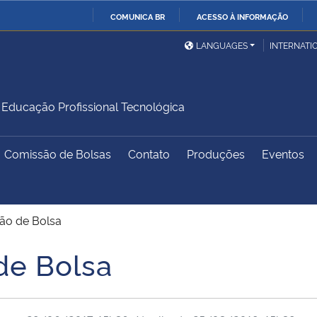
COMUNICA BR
ACESSO À INFORMAÇÃO
Ministério da Defesa
Ministério das Relações
Mini
IR
LANGUAGES
INTERNATI
Exteriores
PARA
O
Ministério da Cidadania
Ministério da Saúde
Mini
CONTEÚDO
ducação Profissional Tecnológica
Comissão de Bolsas
Contato
Produções
Eventos
Ministério do
Controladoria-Geral da
Mini
Desenvolvimento Regional
União
Famí
Hum
ção de Bolsa
Advocacia-Geral da União
Banco Central do Brasil
Plan
de Bolsa