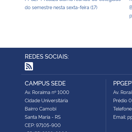
do semestre nesta sexta-feira (17)
B
p
REDES SOCIAIS:
RSS
CAMPUS SEDE
PPGEP
Av. Roraima nº 1000
Av. Rora
Cidade Universitária
Prédio 0
Bairro Camobi
Telefone
Santa Maria - RS
Email: p
CEP: 97105-900