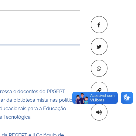
 transferência
Copiar para áre
gressa e docentes do PPGEPT
gar da biblioteca mista nas políticas
educacionais para a Educação
 e Tecnológica
o da REGEPT e II Colóquio de