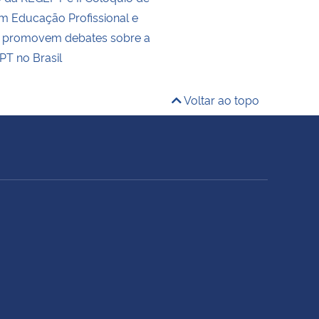
m Educação Profissional e
a promovem debates sobre a
EPT no Brasil
Voltar ao topo