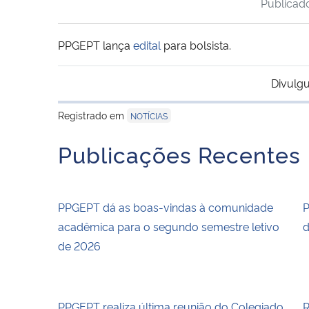
Publica
PPGEPT lança
edital
para bolsista.
Divulgu
Registrado em
NOTÍCIAS
Publicações Recentes
PPGEPT dá as boas-vindas à comunidade
P
acadêmica para o segundo semestre letivo
d
de 2026
PPGEPT realiza última reunião do Colegiado
R