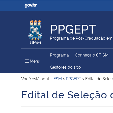
Casa Civil
Ministério da Justiça e
Segurança Pública
PPGEPT
Ministério da Agricultura,
Ministério da Educação
Programa de Pós-Graduação em E
Pecuária e Abastecimento
Programa
Conheça o CTISM
Ministério do Meio Ambiente
Ministério do Turismo
Menu Principal do Sítio
Menu
Gestores do sítio
Você está aqui:
UFSM
>
PPGEPT
>
Edital de Sele
Secretaria de Governo
Gabinete de Segurança
Edital de Seleção 
Início do conteúdo
Institucional